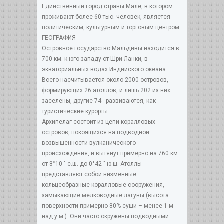
Единственный город страны Мале, в котором
проживают более 60 тыс. человек, является
политическим, культурным и торговым центром.
ГЕОГРАФИЯ
Островное государство Мальдивы находится в
700 км. к юго-западу от Шри-Ланки, в
экваториальных водах Индийского океана.
Всего насчитывается около 2000 островов,
формирующих 26 атоллов, и лишь 202 из них
заселены, другие 74 - развиваются, как
туристические курорты.
Архипелаг состоит из цепи коралловых
островов, покоящихся на подводной
возвышенности вулканического
происхождения, и вытянут примерно на 760 км
от 8°10 " с.ш. до 0°42 " ю.ш. Атоллы
представляют собой низменные
кольцеобразные коралловые сооружения,
замыкающие мелководные лагуны (высота
поверхности примерно 80% суши – менее 1 м
над у.м.). Они часто окружены подводными