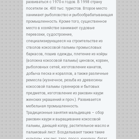
развиваться с 1970-х годов. В 1998 страну
посетили ок. 400 тыс. туристов. Второе место
занимают рыболовство и рыбообрабатывающая
промышленность. Кроме того, существенное
место в хозяйстве занимают судовые
перевозки, судостроение,
специализирующееся на строительстве из
стволов кокосовой пальмы промысловых
баркасов, пошив одежды, плетение из койры
(волокна кокосовой пальмы) циновок, корзин,
рыболовных сетей, изготовление канатов,
добыча песка и кораллов, а также различные
ремесла (кузнечное, резьба из древесины
кокосовой пальмы сувениров и бытовых
предметов, изготовление из раковин каури
женских украшений и проч.). Развивается
мебельная промышленность.
Традиционные занятия мальдивцев – сбор
раковин каури и выращивание кокосовой
пальмы, дающей копру, растительное масло и
пальмовый лист. Возделывают также такие
культуры, как рис, таро, просо, кукурузу, батат,