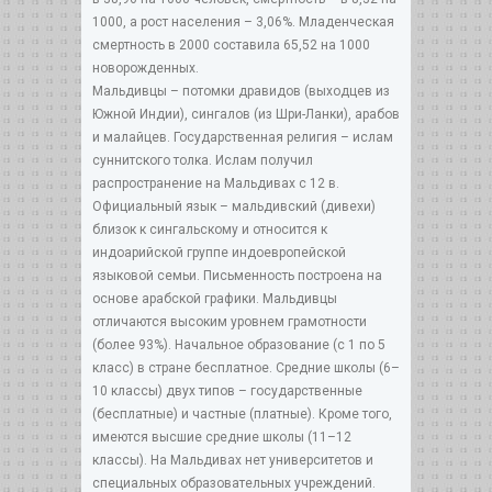
1000, а рост населения – 3,06%. Младенческая
смертность в 2000 составила 65,52 на 1000
новорожденных.
Мальдивцы – потомки дравидов (выходцев из
Южной Индии), сингалов (из Шри-Ланки), арабов
и малайцев. Государственная религия – ислам
суннитского толка. Ислам получил
распространение на Мальдивах с 12 в.
Официальный язык – мальдивский (дивехи)
близок к сингальскому и относится к
индоарийской группе индоевропейской
языковой семьи. Письменность построена на
основе арабской графики. Мальдивцы
отличаются высоким уровнем грамотности
(более 93%). Начальное образование (с 1 по 5
класс) в стране бесплатное. Средние школы (6–
10 классы) двух типов – государственные
(бесплатные) и частные (платные). Кроме того,
имеются высшие средние школы (11–12
классы). На Мальдивах нет университетов и
специальных образовательных учреждений.