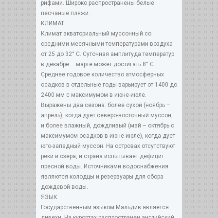
рифами. Широко распространены белые
песчаные пляжи.
КЛИМАТ
Климат экваториальный муссонный со
средними месячными температурами воздуха
от 25 до 32° С. Суточная амплитуда температур
в декабре – марте может достигать 8° С.
Среднее годовое количество атмосферных
осадков в отдельные годы варьирует от 1400 до
2400 мм с максимумом в июне-июле.
Выражены два сезона: более сухой (ноябрь –
апрель), когда дует северо-восточный муссон,
и более влажный, дождливый (май – октябрь с
максимумом осадков в июне-июле), когда дует
юго-западный муссон. На островах отсутствуют
реки и озера, и страна испытывает дефицит
пресной воды. Источниками водоснабжения
являются колодцы и резервуары для сбора
дождевой воды.
ЯЗЫК
Государственным языком Мальдив является
дивехи. На курортах распространен английский.