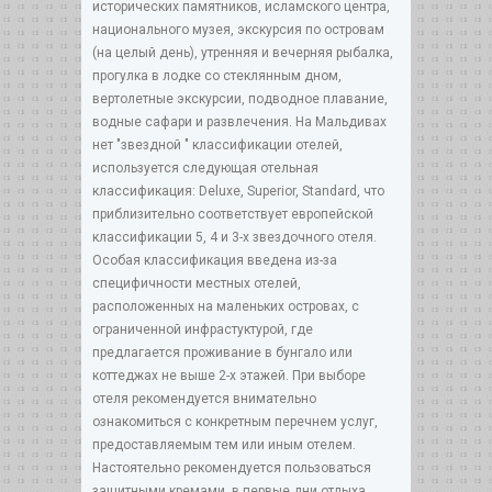
исторических памятников, исламского центра,
национального музея, экскурсия по островам
(на целый день), утренняя и вечерняя рыбалка,
прогулка в лодке со стеклянным дном,
вертолетные экскурсии, подводное плавание,
водные сафари и развлечения. На Мальдивах
нет "звездной " классификации отелей,
используется следующая отельная
классификация: Deluxe, Superior, Standard, что
приблизительно соответствует европейской
классификации 5, 4 и 3-х звездочного отеля.
Особая классификация введена из-за
специфичности местных отелей,
расположенных на маленьких островах, с
ограниченной инфрастуктурой, где
предлагается проживание в бунгало или
коттеджах не выше 2-х этажей. При выборе
отеля рекомендуется внимательно
ознакомиться с конкретным перечнем услуг,
предоставляемым тем или иным отелем.
Настоятельно рекомендуется пользоваться
защитными кремами, в первые дни отдыха