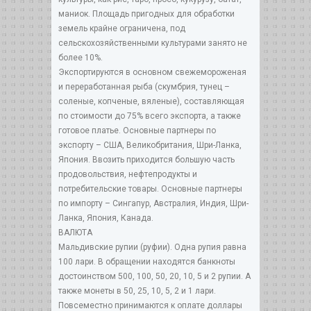
маниок. Площадь пригодных для обработки
земель крайне ограничена, под
сельскохозяйственными культурами занято не
более 10%.
Экспортируются в основном свежемороженая
и переработанная рыба (скумбрия, тунец –
соленые, копченые, вяленые), составляющая
по стоимости до 75% всего экспорта, а также
готовое платье. Основные партнеры по
экспорту – США, Великобритания, Шри-Ланка,
Япония. Ввозить приходится большую часть
продовольствия, нефтепродукты и
потребительские товары. Основные партнеры
по импорту – Сингапур, Австралия, Индия, Шри-
Ланка, Япония, Канада.
ВАЛЮТА
Мальдивские рупии (руфии). Одна рупия равна
100 лари. В обращении находятся банкноты
достоинством 500, 100, 50, 20, 10, 5 и 2 рупии. А
также монеты в 50, 25, 10, 5, 2 и 1 лари.
Повсеместно принимаются к оплате доллары