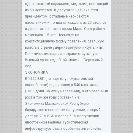
однопалатный парламент, меджлис, состоящий
из 50 депутатов: 8 депутатов назначаются
президентом, остальные избираются
населением – по два от каждого из 20 атоллов
и два от столичного города Мале. Срок работы
меджлиса – 5 лет. Несмотря на
конституционную форму правления, реальную
власть в стране удерживает узкий круг элиты.
Политические партии в стране отсутствуют.
Высший орган судебной власти – Верховный
суд.
ЭКОНОМИКА
В 1999 ВВП (по паритету покупательной
способности) оценивался в 540 млн. долл.
(1800 долл. на душу населения), а его реальный
рост в том же году составил 7%.
Экономика Мальдивской Республики
базируется в основном на туризме, который
дает ок. 20% ВВП и более 60% поступлений
иностранной валюты. Туристическая
инфраструктура стала особенно интенсивно