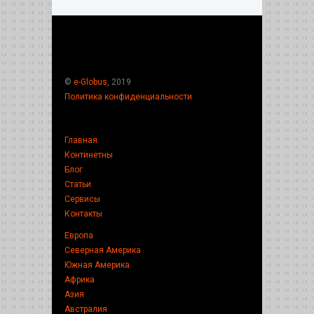
©
e-Globus
, 2019
Политика конфиденциальности
Главная
Континетны
Блог
Статьи
Сервисы
Контакты
Европа
Северная Америка
Южная Америка
Африка
Азия
Австралия