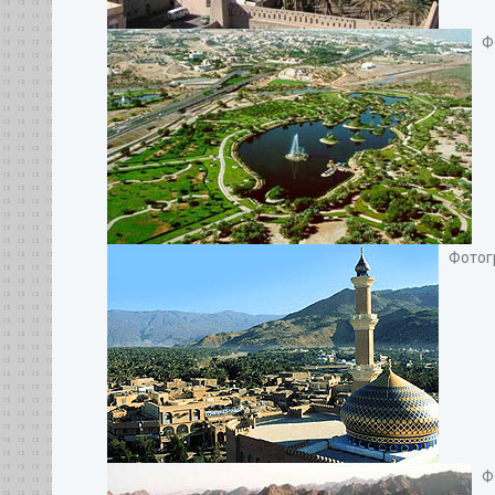
Фо
Фотогр
Фо