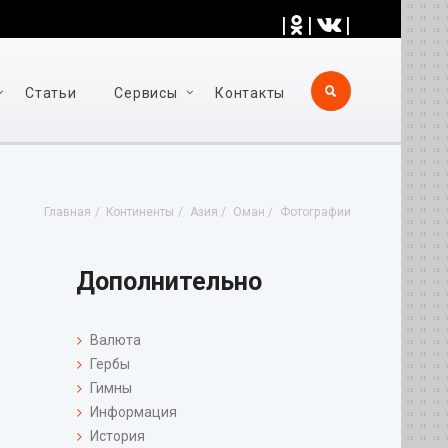
|
|
|
Статьи
Cервисы
Контакты
Главная
Континенты
Азия
Оман
Фотографии
Дополнительно
Валюта
Гербы
Гимны
Информация
История