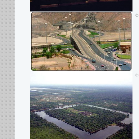
Фо
Фо