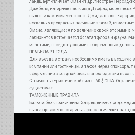
ландшафт отличает Оман от других стран Персидск
Джебеля, нагорные пастбища Дхофар, море песка Р
пылью и камнями местность Джиддат-эль-Харарис, 
несколько прекрасных песчаных пляжей, известных
Омана, являющиеся по величине своей вторыми в м
лабиринтов встречается богатая флора и фауна. М
мечетями, соседствующими с современным деловым
ПРАВИЛА ВЪЕЗДА
Для въезда в страну необходимо иметь въездную в
компании или гостиницы, а также через спонсора, т.
оформление въездной визы и впоследствии несет от
Стоимость туристической визы - 60 $ США. Огранич
существует.
ТАМОЖЕННЫЕ ПРАВИЛА
Валюта без ограничений. Запрещён ввоз ряда меди
вывоз предметов старины, археологических находок 