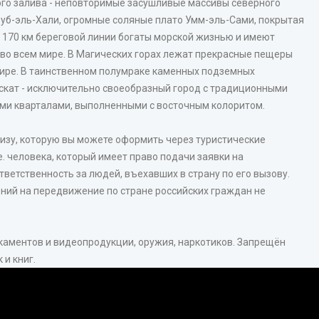
ого залива - неповторимые засушливые массивы северного
уб-эль-Хали, огромные соляные плато Умм-эль-Сами, покрытая
170 км береговой линии богаты морской жизнью и имеют
 во всем мире. В Магических горах лежат прекрасные пещеры
ире. В таинственном полумраке каменных подземных
аскат - исключительно своеобразный город с традиционными
и кварталами, выполненными с восточным колоритом.
изу, которую вы можете оформить через туристические
е. человека, который имеет право подачи заявки на
ветственность за людей, въехавших в страну по его вызову.
ений на передвижение по стране российских граждан не
каментов и видеопродукции, оружия, наркотиков. Запрещён
и книг.