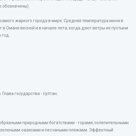
е обозначены).
 самого жаркого города в мире. Средняя температура июня в
в Омане весной и в начале лета, когда дуют ветры из пустыни
 год.
 Глава государства - султан.
ообразными природными богатствами - горами, ослепительными
 зелеными оазисами и песчаными пляжами. Эффектный