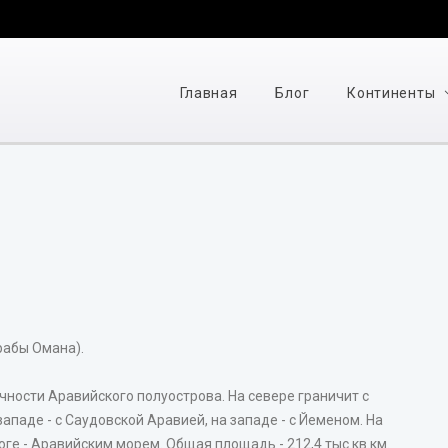
Главная
Блог
Континенты
рабы Омана).
ности Аравийского полуострова. На севере граничит с
аде - с Саудовской Аравией, на западе - с Йеменом. На
ге - Аравийским морем. Общая площадь - 212,4 тыс.кв.км.