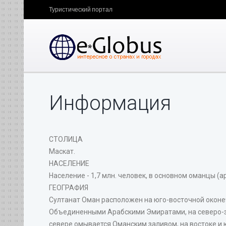
Туристический портал
Информация
СТОЛИЦА
Маскат.
НАСЕЛЕНИЕ
Население - 1,7 млн. человек, в основном оманцы (а
ГЕОГРАФИЯ
Султанат Оман расположен на юго-восточной оконеч
Объединенными Арабскими Эмиратами, на северо-зап
севере омывается Оманским заливом, на востоке и ю