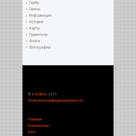
Гербы
Гимны
Информация
История
Карты
Правители
Флаги
Фотографии
©
e-Globus
, 2019
Политика конфиденциальности
Главная
Континетны
Блог