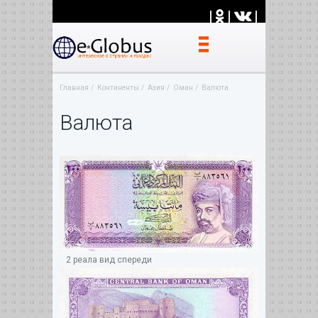
|
|
|
Главная
Континенты
Азия
Оман
Валюта
Валюта
2 реала вид спереди