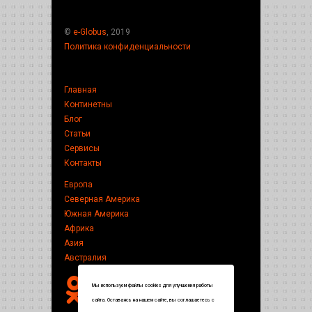
©
e-Globus
, 2019
Политика конфиденциальности
Главная
Континетны
Блог
Статьи
Сервисы
Контакты
Европа
Северная Америка
Южная Америка
Африка
Азия
Австралия
Мы используем файлы cookies для улучшения работы
сайта. Оставаясь на нашем сайте, вы соглашаетесь с