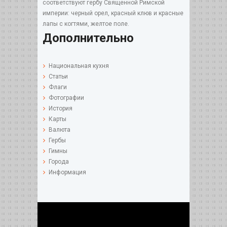
соответствуют гербу Священной Римской
империи: черный орел, красный клюв и красные
лапы с когтями, желтое поле.
Дополнительно
Национальная кухня
Статьи
Флаги
Фотографии
История
Карты
Валюта
Гербы
Гимны
Города
Информация