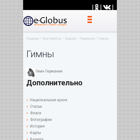
|
|
|
Главная
Континенты
Европа
Германия
Гимны
Гимны
Гимн Германии
Дополнительно
Национальная кухня
Статьи
Флаги
Фотографии
История
Карты
Валюта