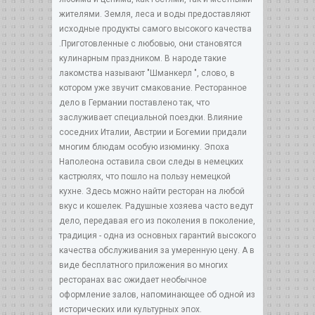
жителями. Земля, леса и воды предоставляют
исходные продукты самого высокого качества
.Приготовленные с любовью, они становятся
кулинарным праздником. В народе такие
лакомства называют "Шманкерл ", слово, в
котором уже звучит смакование. Ресторанное
дело в Германии поставлено так, что
заслуживает специальной поездки. Влияние
соседних Италии, Австрии и Богемии придали
многим блюдам особую изюминку. Эпоха
Наполеона оставила свои следы в немецких
кастрюлях, что пошло на пользу немецкой
кухне. Здесь можно найти ресторан на любой
вкус и кошелек. Радушные хозяева часто ведут
дело, передавая его из поколения в поколение,
традиция - одна из основных гарантий высокого
качества обслуживания за умеренную цену. А в
виде бесплатного приложения во многих
ресторанах вас ожидает необычное
оформление залов, напоминающее об одной из
исторических или культурных эпох.