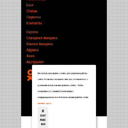
Блог
Статьи
Сервисы
Контакты
Европа
Северная Америка
Южная Америка
Африка
Азия
Австралия
Мы используем файлы cookies для улучшения работы
сайта. Оставаясь на нашем сайте, вы соглашаетесь с
условиями использования файлов cookies. Чтобы
ознакомиться с нашими Положениями о
конфиденциальности и об использовании файлов cookie,
нажмите здесь
.
Я
сог
лас
ен
Энциклопедия по странам и городам