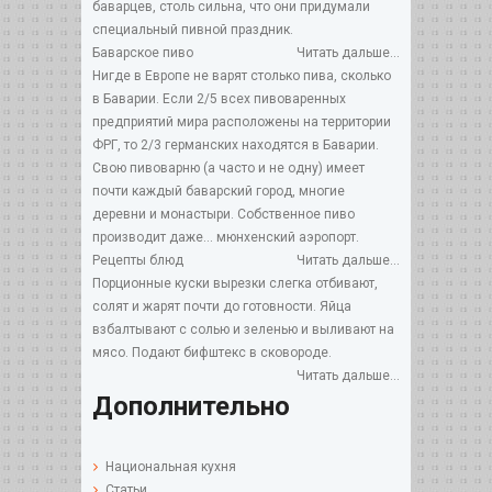
баварцев, столь сильна, что они придумали
специальный пивной праздник.
Баварское пиво
Читать дальше...
Нигде в Европе не варят столько пива, сколько
в Баварии. Если 2/5 всех пивоваренных
предприятий мира расположены на территории
ФРГ, то 2/3 германских находятся в Баварии.
Свою пивоварню (а часто и не одну) имеет
почти каждый баварский город, многие
деревни и монастыри. Собственное пиво
производит даже... мюнхенский аэропорт.
Рецепты блюд
Читать дальше...
Порционные куски вырезки слегка отбивают,
солят и жарят почти до готовности. Яйца
взбалтывают с солью и зеленью и выливают на
мясо. Подают бифштекс в сковороде.
Читать дальше...
Дополнительно
Национальная кухня
Статьи