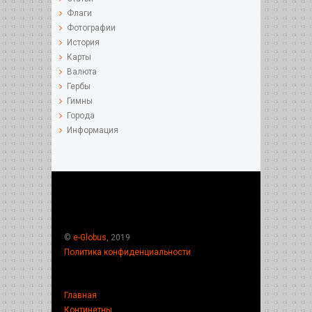
Флаги
Фотографии
История
Карты
Валюта
Гербы
Гимны
Города
Информация
©
e-Globus
, 2019
Политика конфиденциальности
Главная
Континетны