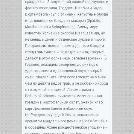
праздников. Заслуженной славой пользуются и
франконские вина. Гордость Швабии и Баден-
Вюртемберга - суп с блинами, капустные блюда
и традиционные блюда из макарон (Spatzle,
Maulhaschen и Schupfnudeln). Всему миру
известны копченые окорока Шварцвальда, но
не меньше ценят и баденские луковые пироги.
Прекрасным дополнением к данным блюдам
станут замечательные водка и вина, которые
делают в этом солнечном регионе Германии. В
Гессене, лежащем севернее, до сих пор с
удовольствием едят зеленый соус, который
очень хвалил Гёте. Этот соус готовят не менее
чем из девяти видов трав, и он особенно хорош
с говядиной и спаржой. Лакомствами в
Рейнской области считаются маринованная
говядина, картофельный салат, ржаной хлеб,
картофельные блины и яблочный соус.
На Рождество улицы Кёльна наполняются
ароматом миндального печенья (Spekulatius), а
в соседнем Ахене рождественское угощение -
не менее ароматные Printen. Вестфальская