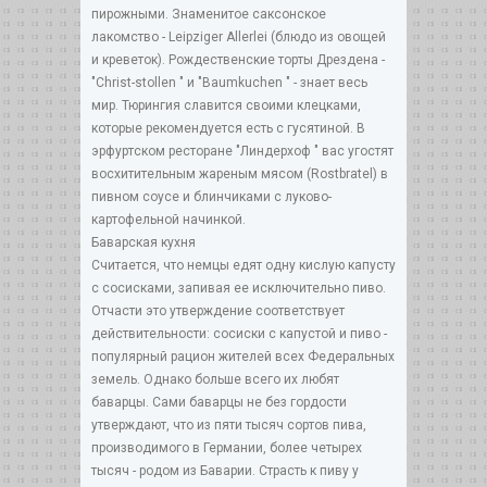
пирожными. Знаменитое саксонское
лакомство - Leipziger Allerlei (блюдо из овощей
и креветок). Рождественские торты Дрездена -
"Christ-stollen " и "Baumkuchen " - знает весь
мир. Тюрингия славится своими клецками,
которые рекомендуется есть с гусятиной. В
эрфуртском ресторане "Линдерхоф " вас угостят
восхитительным жареным мясом (Rostbratel) в
пивном соусе и блинчиками с луково-
картофельной начинкой.
Баварская кухня
Считается, что немцы едят одну кислую капусту
с сосисками, запивая ее исключительно пиво.
Отчасти это утверждение соответствует
действительности: сосиски с капустой и пиво -
популярный рацион жителей всех Федеральных
земель. Однако больше всего их любят
баварцы. Сами баварцы не без гордости
утверждают, что из пяти тысяч сортов пива,
производимого в Германии, более четырех
тысяч - родом из Баварии. Страсть к пиву у