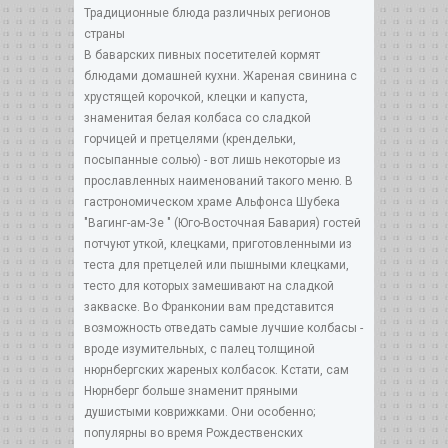
Традиционные блюда различных регионов
страны
В баварских пивных посетителей кормят
блюдами домашней кухни. Жареная свинина с
хрустящей корочкой, клецки и капуста,
знаменитая белая колбаса со сладкой
горчицей и претцелями (крендельки,
посыпанные солью) - вот лишь некоторые из
прославленных наименований такого меню. В
гастрономическом храме Альфонса Шубека
"Вагинг-ам-Зе " (Юго-Восточная Бавария) гостей
потчуют уткой, клецками, приготовленными из
теста для претцелей или пышными клецками,
тесто для которых замешивают на сладкой
закваске. Во Франконии вам представится
возможность отведать самые лучшие колбасы -
вроде изумительных, с палец толщиной
нюрнбергских жареных колбасок. Кстати, сам
Нюрнберг больше знаменит пряными
душистыми коврижками. Они особенно;
популярны во время Рождественских