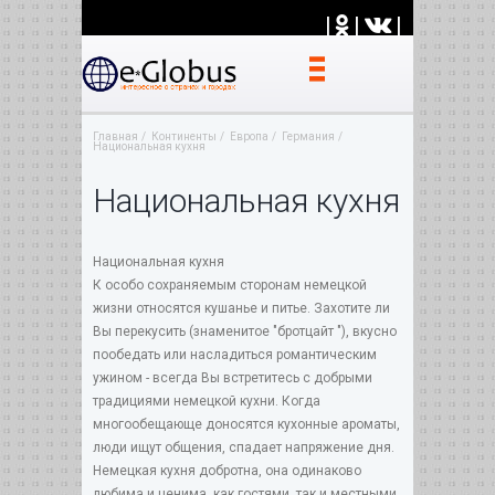
|
|
|
Главная
Континенты
Европа
Германия
Национальная кухня
Национальная кухня
Национальная кухня
К особо сохраняемым сторонам немецкой
жизни относятся кушанье и питье. Захотите ли
Вы перекусить (знаменитое "бротцайт "), вкусно
пообедать или насладиться романтическим
ужином - всегда Вы встретитесь с добрыми
традициями немецкой кухни. Когда
многообещающе доносятся кухонные ароматы,
люди ищут общения, спадает напряжение дня.
Немецкая кухня добротна, она одинаково
любима и ценима, как гостями, так и местными