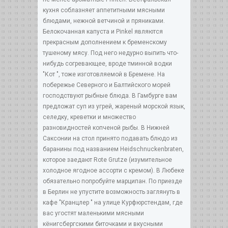
кухня соблазняет аппетитными мясными
блюдами, нежной ветчиной и пряниками.
Белокочанная капуста и Pinkel являются
прекрасным дополнением к бременскому
тушеному мясу. Под него недурно выпить что-
нибудь согревающее, вроде тминной водки
"Кот ", тоже изготовляемой в Бремене. На
побережье Северного и Балтийского морей
господствуют рыбные блюда. В Гамбурге вам
предложат суп из угрей, жареный морской язык,
селедку, креветки и множество
разновидностей копченой рыбы. В Нижней
Саксонии на стол принято подавать блюдо из
баранины под названием Heidschnuckenbraten,
которое заедают Rote Grutze (изумительное
холодное ягодное ассорти с кремом). В Любеке
обязательно попробуйте марципан. По приезде
в Берлин не упустите возможность заглянуть в
кафе "Кранцлер " на улице Курфюрстендам, где
вас угостят маленькими мясными
кёнигсбергскими биточками и вкусными