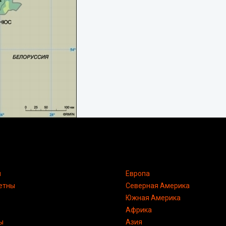
я
Европа
етны
Северная Америка
Южная Америка
Африка
ы
Азия