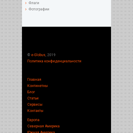
Флаги
Фотографии
©
e-Globus
, 2019
Политика конфиденциальности
Главная
Континетны
Блог
Статьи
Сервисы
Контакты
Европа
Северная Америка
Южная Америка