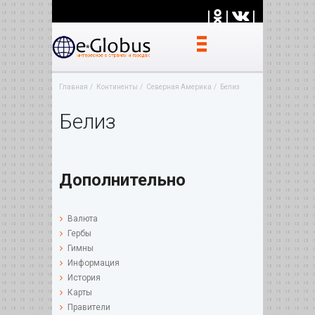
|
|
|
Главная
Континенты
Северная Америка
Белиз
Белиз
Дополнительно
Валюта
Гербы
Гимны
Информация
История
Карты
Правители