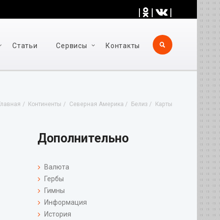
|
|
|
Статьи
Cервисы
Контакты
Главная
Континенты
Северная Америка
Белиз
Карты
Дополнительно
Валюта
Гербы
Гимны
Информация
История