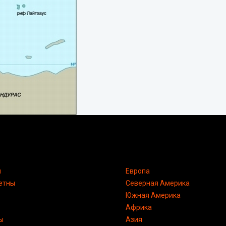
я
Европа
етны
Северная Америка
Южная Америка
Африка
ы
Азия