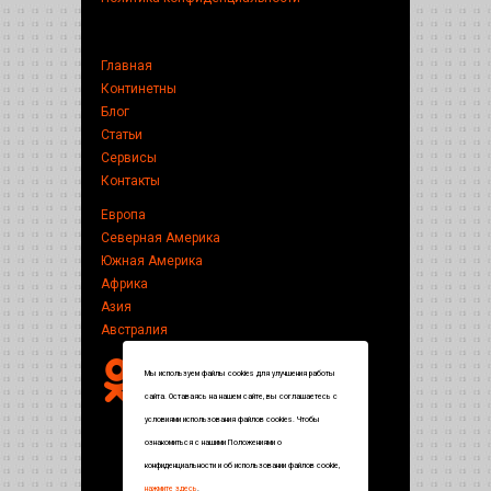
Главная
Континетны
Блог
Статьи
Сервисы
Контакты
Европа
Северная Америка
Южная Америка
Африка
Азия
Австралия
Мы используем файлы cookies для улучшения работы
сайта. Оставаясь на нашем сайте, вы соглашаетесь с
условиями использования файлов cookies. Чтобы
ознакомиться с нашими Положениями о
конфиденциальности и об использовании файлов cookie,
нажмите здесь
.