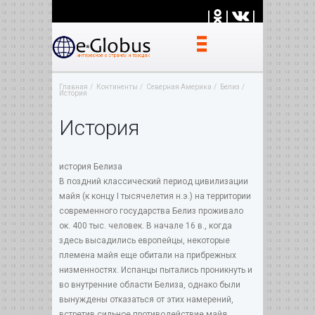
|
|
|
Главная
Континенты
Северная Америка
Белиз
История
История
история Белиза
В поздний классический период цивилизации
майя (к концу I тысячелетия н.э.) на территории
современного государства Белиз проживало
ок. 400 тыс. человек. В начале 16 в., когда
здесь высадились европейцы, некоторые
племена майя еще обитали на прибрежных
низменностях. Испанцы пытались проникнуть и
во внутренние области Белиза, однако были
вынуждены отказаться от этих намерений,
встретив сильное противодействие майя.