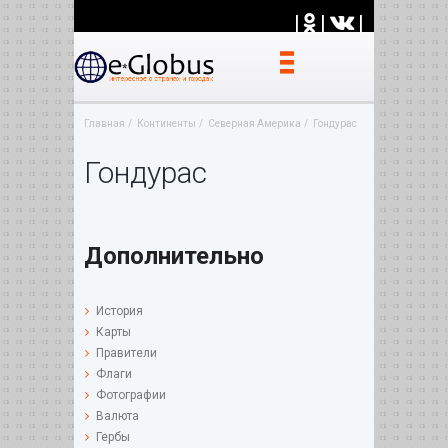
|
|
|
Главная
Континенты
Северная Америка
Гондурас
Гондурас
Дополнительно
История
Карты
Правители
Флаги
Фотографии
Валюта
Гербы