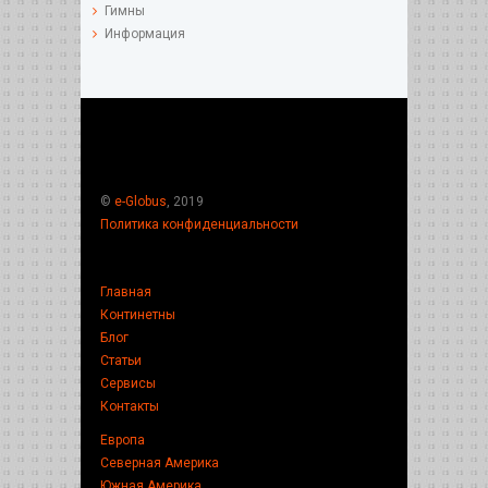
Гимны
Информация
©
e-Globus
, 2019
Политика конфиденциальности
Главная
Континетны
Блог
Статьи
Сервисы
Контакты
Европа
Северная Америка
Южная Америка