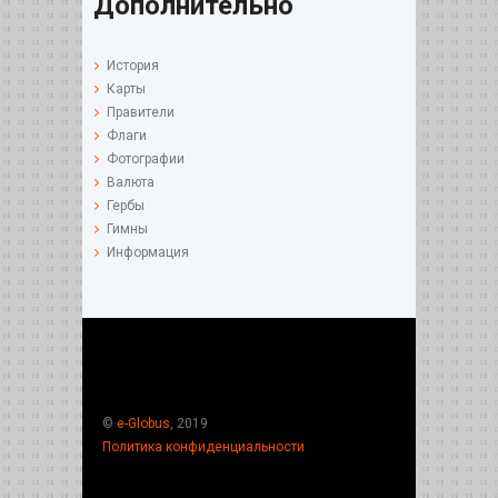
Дополнительно
История
Карты
Правители
Флаги
Фотографии
Валюта
Гербы
Гимны
Информация
©
e-Globus
, 2019
Политика конфиденциальности