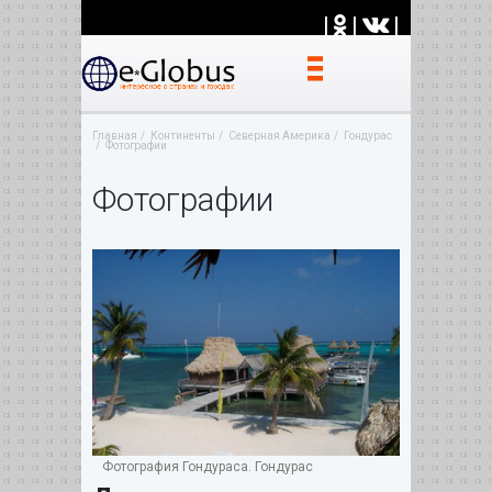
|
|
|
Главная
Континенты
Северная Америка
Гондурас
Фотографии
Фотографии
Фотография Гондураса. Гондурас