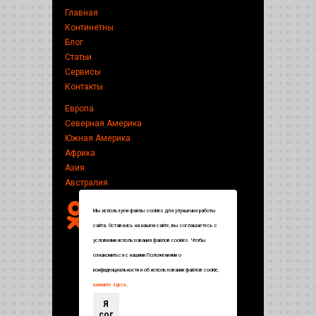
Главная
Континетны
Блог
Статьи
Сервисы
Контакты
Европа
Северная Америка
Южная Америка
Африка
Азия
Австралия
Мы используем файлы cookies для улучшения работы
сайта. Оставаясь на нашем сайте, вы соглашаетесь с
условиями использования файлов cookies. Чтобы
ознакомиться с нашими Положениями о
конфиденциальности и об использовании файлов cookie,
нажмите здесь
.
Я
сог