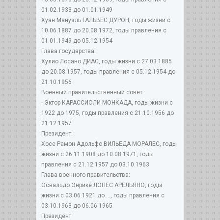
01.02.1933 до 01.01.1949
Хуан Мануэль ГАЛЬВЕС ДУРОН, годы жизни с
10.06.1887 до 20.08.1972, годы правления с
01.01.1949 до 05.12.1954
Глава государства:
Хулио Лосано ДИАС, годы жизни с 27.03.1885
до 20.08.1957, годы правления с 05.12.1954 до
21.10.1956
Военный правительственный совет :
- Эктор КАРАССИОЛИ МОНКАДА, годы жизни с
1922 до 1975, годы правления с 21.10.1956 до
21.12.1957
Президент:
Хосе Рамон Адольфо ВИЛЬЕДА МОРАЛЕС, годы
жизни с 26.11.1908 до 10.08.1971, годы
правления с 21.12.1957 до 03.10.1963
Глава военного правительства:
Освальдо Энрике ЛОПЕС АРЕЛЬЯНО, годы
жизни с 03.06.1921 до ..., годы правления с
03.10.1963 до 06.06.1965
Президент