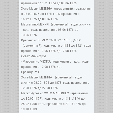
правления с 13.01.1874 до 08.06.1876
Хосе Мария МЕДИНА (временный), годы жизни
с 08.09.1826 до 1878, годы правления с
16.12.1875 до 08.06.1876
Марселино МЕХИЯ (временный), годы жизни с
до ..., годы правления с 08.06.1876 до
13.06.1876
Кресенсио ГОМЕС САНТОС ВАЛЬЯДАРЕС
(временный), годы жизни с 1833 до 1921, годы
правления с 13.06.1876 до 12.08.1876
Совет Министров:
- Марселино МЕХИЯ, годы жизни с до ..., годы
правления с 12.08.1876 до ...
Президенты:
Хосе Мария МЕДИНА (временный), годы
жизни с 08.09.1826 до 1878, годы правления с
12.08.1876 до 27.08.1876
Марко Аурелио СОТО МАРТИНЕС (временный
до 30.05.1877), годы жизни с 13.11.1846 до
25.02.1908, годы правления с 27.08.1876 до
19.10.1883