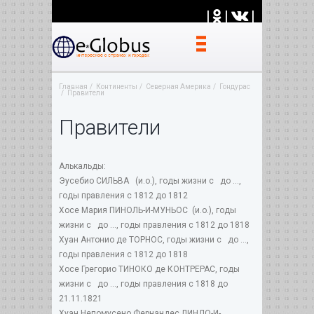
|
|
|
Главная
Континенты
Северная Америка
Гондурас
Правители
Правители
Алькальды:
Эусебио СИЛЬВА (и.о.), годы жизни с до ...,
годы правления с 1812 до 1812
Хосе Мария ПИНОЛЬ-И-МУНЬОС (и.о.), годы
жизни с до ..., годы правления с 1812 до 1818
Хуан Антонио де ТОРНОС, годы жизни с до ...,
годы правления с 1812 до 1818
Хосе Грегорио ТИНОКО де КОНТРЕРАС, годы
жизни с до ..., годы правления с 1818 до
21.11.1821
Хуан Непомусено Фернандес ЛИНДО-И-