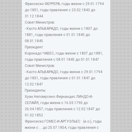
Франсиско ФЕРРЕРА, годы жизни с 29.01.1794
до 1851, годы правления с 23.02.1843 до
31.12.1844
Совет Министров:
- Касто АЛЬВАРАДО, годы жизни с 1807 до
1881, годы правления с 01.01.1845 до
08.01.1845
Президент:
Коронадо ЧАВЕС, годы жизни с 1807 до 1881,
годы правления с 08.01.1845 до 01.01.1847
Совет Министров:
- Касто АЛЬВАРАДО, годы жизни с 29.01.1794
до 1851, годы правления с 01.01.1847 до
12.02.1847
Президенты:
Хуан Непомусено Фернандес ЛИНДО-И-
СЕЛАЙЯ, годы жизни с 16.03.1790 до
26.04.1857, годы правления с 12.02.1847 до
01.02.1852
Франсиско ГОМЕС-И-АРГУЭЛЬЕС (и.о.), годы
жизни с ... до 25.07.1854, годы правления с