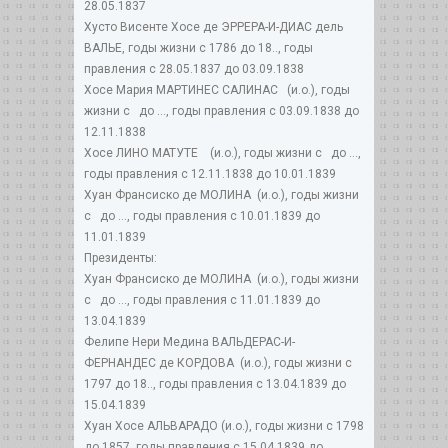
28.05.1837
Хусто Висенте Хосе де ЭРРЕРА-И-ДИАС дель
ВАЛЬЕ, годы жизни с 1786 до 18.., годы
правления с 28.05.1837 до 03.09.1838
Хосе Мария МАРТИНЕС САЛИНАС (и.о.), годы
жизни с до ..., годы правления с 03.09.1838 до
12.11.1838
Хосе ЛИНО МАТУТЕ (и.о.), годы жизни с до ...,
годы правления с 12.11.1838 до 10.01.1839
Хуан Франсиско де МОЛИНА (и.о.), годы жизни
с до ..., годы правления с 10.01.1839 до
11.01.1839
Президенты:
Хуан Франсиско де МОЛИНА (и.о.), годы жизни
с до ..., годы правления с 11.01.1839 до
13.04.1839
Фелипе Нери Медина ВАЛЬДЕРАС-И-
ФЕРНАНДЕС де КОРДОВА (и.о.), годы жизни с
1797 до 18.., годы правления с 13.04.1839 до
15.04.1839
Хуан Хосе АЛЬВАРАДО (и.о.), годы жизни с 1798
до 1857, годы правления с 15.04.1839 до