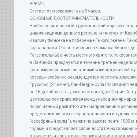
ВРЕМЯ
Отстаёт от московского на 9 часов.
ОСНОВНЫЕ ДОСТОПРИМЕЧАТЕЛЬНОСТИ
Наиболее интересный туристический маршрут стран
цивилизациями данного региона, и тянется от Кариб
к заливу Фонсека на побережье Тихого океана. Так
карнавалами. Очень живописна ярмарка Вирген-де-Су
Тегусигальпы) в честь местного святого, покровите
в Ла-Сейба празднуется в течение третьей недели
костюмированными шествиями и живой уличной музы
которых особенно рекомендуется посетить ярмарки в
Трухильо (24 июня), Сан-Педро-Сула (последняя нед
по 16 декабря в Тегусигальпе проходит Ферия Сент
центральноамериканская международная ярмарка т
посвящённый развитию этих направлений в регионе
представители этих сфер деятельности и художеств
"серебряный холм "), лежит на высоте почти 1000 м
годами и представляет собой достаточно гармонич
отличается и достаточно свежим и приятным клима