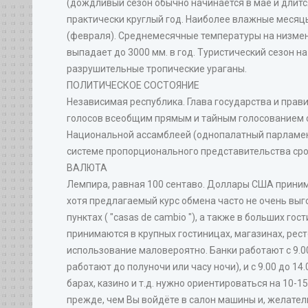
(дождливый сезон обычно начинается в мае и длитс
практически круглый год. Наиболее влажные месяцы
(февраля). Среднемесячные температуры на низменно
выпадает до 3000 мм. в год. Туристический сезон н
разрушительные тропические ураганы.
ПОЛИТИЧЕСКОЕ СОСТОЯНИЕ
Независимая республика. Глава государства и пра
голосов всеобщим прямым и тайным голосованием с
Национальной ассамблеей (однопалатный парламен
системе пропорционального представительства срок
ВАЛЮТА
Лемпира, равная 100 сентаво. Доллары США принимаю
хотя предлагаемый курс обмена часто не очень вы
пунктах ( "casas de cambio "), а также в больших г
принимаются в крупных гостиницах, магазинах, рест
использование маловероятно. Банки работают с 9.00
работают до полуночи или часу ночи), и с 9.00 до 14
барах, казино и т.д. нужно ориентироваться на 10-1
прежде, чем Вы войдёте в салон машины и, желател