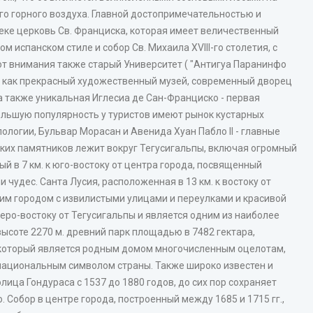
го горного воздуха. Главной достопримечательностью и
еке церковь Св. Франциска, которая имеет величественный
 испанском стиле и собор Св. Михаила XVIII-го столетия, с
ют внимания также старый Университет ( "Антигуа Паранинфо
й как прекрасный художественный музей, современный дворец
а также уникальная Иглесиа де Сан-Франциско - первая
ольшую популярность у туристов имеют рынок кустарных
логии, Бульвар Морасан и Авенида Хуан Пабло II - главные
ких памятников лежит вокруг Тегусигальпы, включая огромный
й в 7 км. к юго-востоку от центра города, посвященный
 чудес. Санта Лусия, расположенная в 13 км. к востоку от
им городом с извилистыми улицами и переулками и красивой
еро-востоку от Тегусигальпы и является одним из наиболее
ысоте 2270 м. древний парк площадью в 7482 гектара,
 который является родным домом многочисленным оцелотам,
национальным символом страны. Также широко известен и
ица Гондураса с 1537 до 1880 годов, до сих пор сохраняет
 Собор в центре города, построенный между 1685 и 1715 гг.,