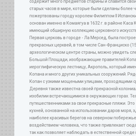
содержит много предметов старины и славится св
старых часов в мире, которые были сделаны более 
пожертвованы городу королем Филиппом II Испанск
основан именно в Комаягуа в 1632 г. в районе Каса
имеющий обширную коллекцию церковного искусств
Первая церковь в городе - Ла Мерсед, была построен
прекрасных церквей, в том числе Сан-Франциско (158
археологическом центре страны, можно увидеть сл
Большой Площади, изображающие правителей Копана 
иероглифическую лестницу, Акрополь, который име
Копана и много других уникальных сооружений. Ря
Копан с узкими мощеными улицами, проходящими с
Деревня также известна своей прекрасной колониа
изобилии встречающимися в окружающих горах. Тел
путешественниками за свои прекрасные пляжи. Это 
кухней, основанной на использовании даров моря, 
наиболее красивых берегов на северном побережье.
воздействием человека, что также привлекает сюд
так как позволяет наблюдать в естественной сред