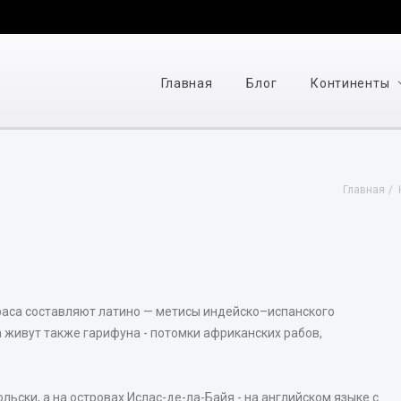
Главная
Блог
Континенты
Главная
ураса составляют латино — метисы индейско–испанского
 живут также гарифуна - потомки африканских рабов,
льски, а на островах Ислас-де-ла-Байя - на английском языке с