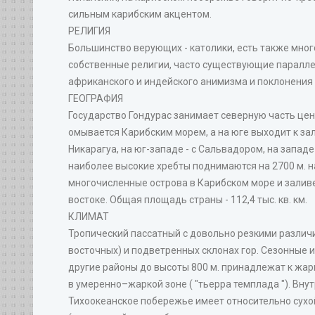
сильным карибским акцентом.
РЕЛИГИЯ
Большинство верующих - католики, есть также мно
собственные религии, часто существующие паралле
африканского и индейского анимизма и поклонения
ГЕОГРАФИЯ
Государство Гондурас занимает северную часть це
омывается Карибским морем, а на юге выходит к зал
Никарагуа, на юг-западе - с Сальвадором, на запад
наиболее высокие хребты поднимаются на 2700 м. н
многочисленные острова в Карибском море и заливе
востоке. Общая площадь страны - 112,4 тыс. кв. км.
КЛИМАТ
Тропический пассатный с довольно резкими различи
восточных) и подветренных склонах гор. Сезонные
другие районы до высоты 800 м. принадлежат к жарко
в умеренно–жаркой зоне ( "тьерра темплада "). Вну
Тихоокеанское побережье имеет относительно сухо