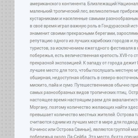
американского континента. Близлежащий Национальн
маленький тропический лес, великолепные прибре
кустарниками и населенные самыми разнообразным
в своё время играл важную роль в Гондурасской ист
знаменит своими прекрасными берегами, зарослями
репутацию одного из лучших карибских городов и л
туристов, за исключением ежегодного фестиваля в
побережья, есть величественная крепость XVII-го с
прекрасной экспозицией. К западу от города дежит
лучшее место для того, чтобы послушать местную м
обширная, недоступная область в северо-восточно
мискито, пайа и сумо. Путешественников обычно пр
самых разнообразных видов тропических птиц. Ост
настоящее время настоящим раем для аквалангисто
Моргану, поэтому количество желающих найти здес
превышает количество местных жителей. Острова т
считаются одним из лучших мест в мире для подвод
Кочинос или Острова Свиньи), являются группой мал
побережья около Ла-Сейба. Это место, будто спец