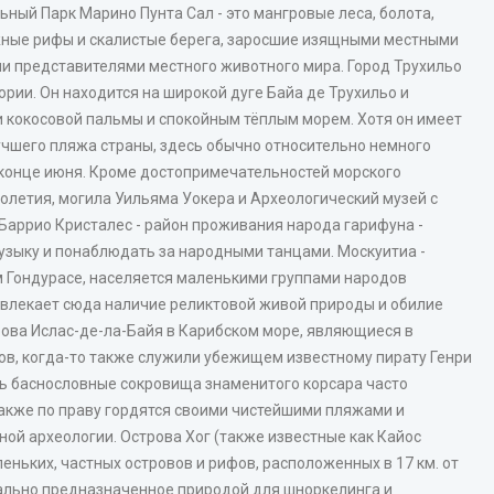
ый Парк Марино Пунта Сал - это мангровые леса, болота,
жные рифы и скалистые берега, заросшие изящными местными
и представителями местного животного мира. Город Трухильо
ории. Он находится на широкой дуге Байа де Трухильо и
 кокосовой пальмы и спокойным тёплым морем. Хотя он имеет
учшего пляжа страны, здесь обычно относительно немного
 конце июня. Кроме достопримечательностей морского
толетия, могила Уильяма Уокера и Археологический музей с
 Баррио Кристалес - район проживания народа гарифуна -
узыку и понаблюдать за народными танцами. Москуитиа -
м Гондурасе, населяется маленькими группами народов
ивлекает сюда наличие реликтовой живой природы и обилие
рова Ислас-де-ла-Байя в Карибском море, являющиеся в
в, когда-то также служили убежищем известному пирату Генри
ь баснословные сокровища знаменитого корсара часто
акже по праву гордятся своими чистейшими пляжами и
ной археологии. Острова Хог (также известные как Кайос
еньких, частных островов и рифов, расположенных в 17 км. от
иально предназначенное природой для шноркелинга и