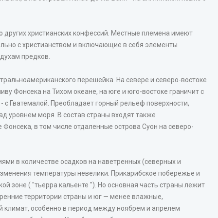
го других христианских конфессий. Местные племена имеют
льно с христианством и включающие в себя элементы
 духам предков.
нтральноамериканского перешейка. На севере и северо-востоке
иву Фонсека на Тихом океане, на юге и юго-востоке граничит с
е - с Гватемалой. Преобладает горный рельеф поверхности,
ад уровнем моря. В состав страны входят также
 Фонсека, в том числе отдаленные острова Суон на северо-
ями в количестве осадков на наветренных (северных и
 изменения температуры невелики. Прикарибское побережье и
й зоне ( "тьерра кальенте "). Но основная часть страны лежит
тренние территории страны и юг — менее влажные,
й климат, особенно в период между ноябрем и апрелем