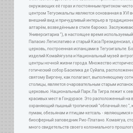
окружающих её горах и постоянным притоком чисто
центром Тегусикальпы являются основанная в XVI в
внешний вид и причудливый интерьер в традиционном
алтарём, возведённым в стиле барокко. Заслужива
Университариа "), в настоящее время используемы
Паласио Легислативо и старый Каса Президенсиал, 
церковь, построенная испанцами в Тегусигальпе. Б
изделий Комайягуэла и Национальный музей антропо
центры ночной жизни города. Множество историчес
готический собор Басилика де Суйапа, расположенны
святому Виргену, как полагают, выполняющему сотни
столицы, является очаровательным старым испанск
церковью. Национальный Парк Ла Тигра лежит к сев
красивых мест в Гондурасе. Это расположенный на в
охраняющий пышный тропический "облачный лес ",
пумам, обезьянам и птицам-кетсаль - являющимся 
биосферный заповедник Рио-Платано. Комаягуа, стол
много свидетельств своего колониального прошлого.