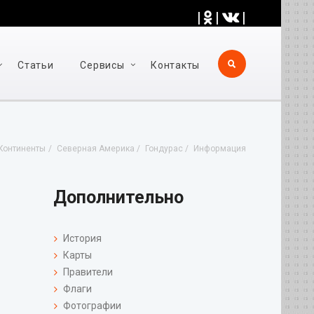
|
|
|
Статьи
Cервисы
Контакты
Континенты
Северная Америка
Гондурас
Информация
Дополнительно
История
Карты
Правители
Флаги
Фотографии