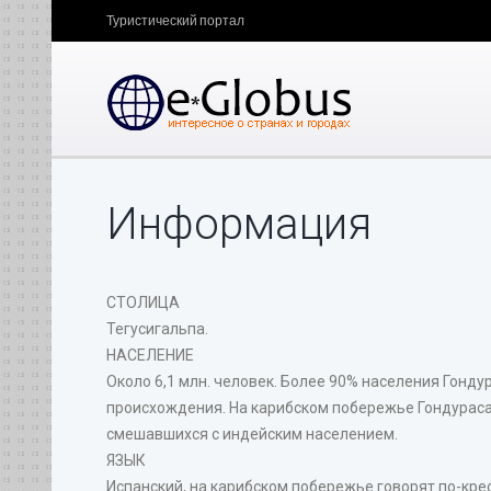
Туристический портал
Информация
СТОЛИЦА
Тегусигальпа.
НАСЕЛЕНИЕ
Около 6,1 млн. человек. Более 90% населения Гонд
происхождения. На карибском побережье Гондураса
смешавшихся с индейским населением.
ЯЗЫК
Испанский, на карибском побережье говорят по-крео