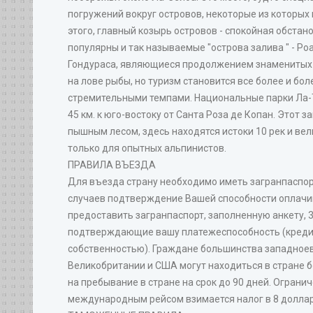
погружений вокруг островов, некоторые из которы
этого, главный козырь островов - спокойная обстан
популярны и так называемые "острова залива " - Роа
Гондураса, являющиеся продолжением знаменитых 
на лове рыбы, но туризм становится все более и б
стремительными темпами. Национальные парки Ла-Т
45 км. к юго-востоку от Санта Роза де Копан. Этот
пышным лесом, здесь находятся истоки 10 рек и ве
только для опытных альпинистов.
ПРАВИЛА ВЪЕЗДА
Для въезда страну необходимо иметь загранпаспорт
случаев подтверждение Вашей способности оплачи
предоставить загранпаспорт, заполненную анкету, 3
подтверждающие вашу платежеспособность (кредит
собственностью). Граждане большинства западноев
Великобритании и США могут находиться в стране 
на пребывание в стране на срок до 90 дней. Ограни
международным рейсом взимается налог в 8 долла