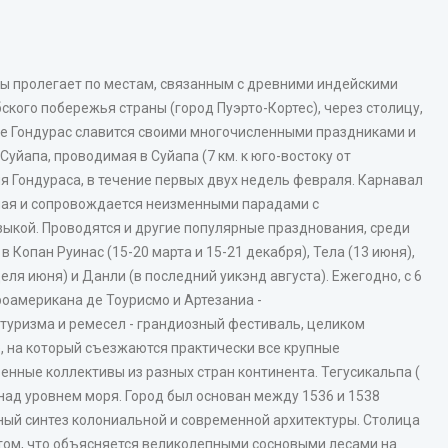
ы пролегает по местам, связанным с древними индейскими
ского побережья страны (город Пуэрто-Кортес), через столицу,
же Гондурас славится своими многочисленными праздниками и
йапа, проводимая в Суйапа (7 км. к юго-востоку от
ля Гондураса, в течение первых двух недель февраля. Карнавал
 мая и сопровождается неизменными парадами с
кой. Проводятся и другие популярные празднования, среди
 Копан Руинас (15-20 марта и 15-21 декабря), Тела (13 июня),
еля июня) и Данли (в последний уикэнд августа). Ежегодно, с 6
роамерикана де Тоурисмо и Артезаниа -
уризма и ремесел - грандиозный фестиваль, целиком
, на который съезжаются практически все крупные
енные коллективы из разных стран континента. Тегусикальпа (
. над уровнем моря. Город был основан между 1536 и 1538
ный синтез колониальной и современной архитектуры. Столица
том, что объясняется великолепными сосновыми лесами на