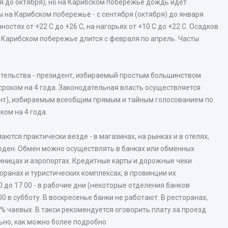
я до октября), но на Карибском побережье дождь идет
 на Карибском побережье - с сентября (октября) до января
стях от +22 С до +26 С, на нагорьях от +10 С до +22 С. Осадков
а Карибском побережье длится с февраля по апрель. Часты
вительства - президент, избираемый простым большинством
роком на 4 года. Законодательная власть осуществляется
т), избираемым всеобщим прямым и тайным голосованием по
ом на 4 года.
тся практически везде - в магазинах, на рынках и в отелях,
годен. Обмен можно осуществлять в банках или обменных
остиницах и аэропортах. Кредитные карты и дорожные чеки
оранах и туристических комплексах, в провинции их
 до 17.00 - в рабочие дни (некоторые отделения банков
.00 в субботу. В воскресенье банки не работают. В ресторанах,
5% чаевых. В такси рекомендуется оговорить плату за проезд
ьно, как можно более подробно.