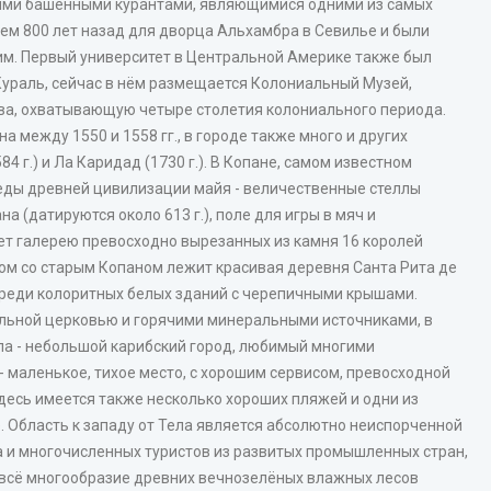
оими башенными курантами, являющимися одними из самых
чем 800 лет назад для дворца Альхамбра в Севилье и были
им. Первый университет в Центральной Америке также был
 Кураль, сейчас в нём размещается Колониальный Музей,
а, охватывающую четыре столетия колониального периода.
а между 1550 и 1558 гг., в городе также много и других
4 г.) и Ла Каридад (1730 г.). В Копане, самом известном
еды древней цивилизации майя - величественные стеллы
(датируются около 613 г.), поле для игры в мяч и
ет галерею превосходно вырезанных из камня 16 королей
дом со старым Копаном лежит красивая деревня Санта Рита де
реди колоритных белых зданий с черепичными крышами.
льной церковью и горячими минеральными источниками, в
а - небольшой карибский город, любимый многими
- маленькое, тихое место, с хорошим сервисом, превосходной
здесь имеется также несколько хороших пляжей и одни из
 Область к западу от Тела является абсолютно неиспорченной
а и многочисленных туристов из развитых промышленных стран,
е всё многообразие древних вечнозелёных влажных лесов