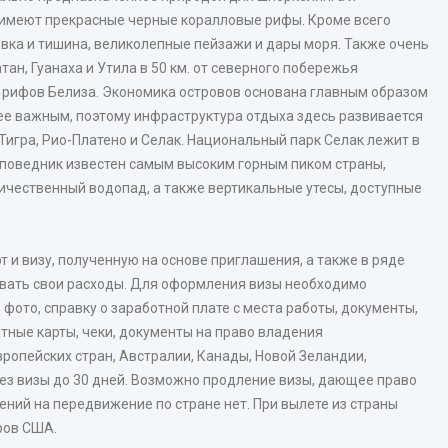
х имеют прекрасные черные коралловые рифы. Кроме всего
овка и тишина, великолепные пейзажи и дары моря. Также очень
тан, Гуанаха и Утила в 50 км. от северного побережья
рифов Белиза. Экономика островов основана главным образом
олее важным, поэтому инфраструктура отдыха здесь развивается
игра, Рио-Платено и Селак. Национальный парк Селак лежит в
 заповедник известен самым высоким горным пиком страны,
личественный водопад, а также вертикальные утесы, доступные
 и визу, полученную на основе приглашения, а также в ряде
вать свои расходы. Для оформления визы необходимо
 фото, справку о заработной плате с места работы, документы,
ные карты, чеки, документы на право владения
ропейских стран, Австралии, Канады, Новой Зеландии,
без визы до 30 дней. Возможно продление визы, дающее право
чений на передвижение по стране нет. При вылете из страны
ров США.