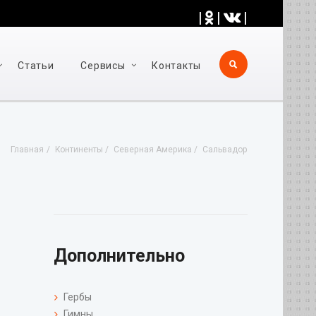
|
|
|
Статьи
Cервисы
Контакты
Главная
Континенты
Северная Америка
Сальвадор
Дополнительно
Гербы
Гимны