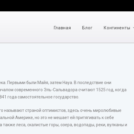
Главная
Блог
Континенты
ека. Первыми были Майя, затем Науа. В последствие они
ачалом современного Эль-Сальвадора считают 1525 год, когда
841 года самостоятельное государство.
Его называют страной оптимистов, здесь очень миролюбивые
льной Америке, но это не мешает ей притягивать к себе
 также леса, скалистые горы, озера, водопады, реки, вулканы и