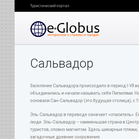
Туристический портал
Сальвадор
Заселение Сальвадора происходило в период I-VII в
объединились и начали называть себя Пипилями. Н
основали Сан-Сальвадор (это будущая столица), с 1
Эль-Сальвадор в переводе означает «спаситель». 
люди. Эль-Сальвадор – наименьшая страна в Центра
туристов, словно магнитом. Здесь шикарные пляжи, а
загадочные древние сооружения.