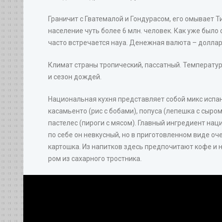
Граничит с Гватемалой и Гондурасом, его омывает Т
население чуть более 6 млн. человек. Как уже было 
часто встречается науа. Денежная валюта – доллар
Климат страны тропический, пассатный. Температура
и сезон дождей.
Национальная кухня представляет собой микс испан
касамьенто (рис с бобами), попуса (лепешка с сыро
пастелес (пироги с мясом). Главный ингредиент нац
по себе он невкусный, но в приготовленном виде о
картошка. Из напитков здесь предпочитают кофе и н
ром из сахарного тростника.