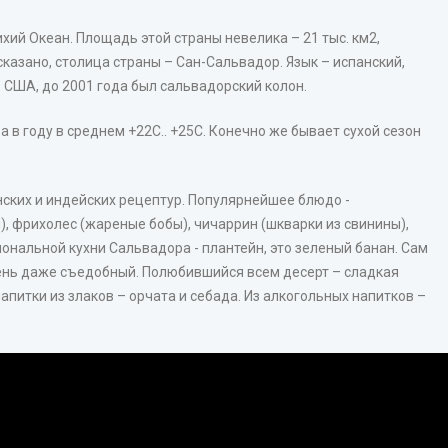
ихий Океан. Площадь этой страны невелика – 21 тыс. км2,
сказано, столица страны – Сан-Сальвадор. Язык – испанский,
 США, до 2001 года был сальвадорский колон.
 в году в среднем +22С.. +25С. Конечно же бывает сухой сезон
ских и индейских рецептур. Популярнейшее блюдо -
м), фрихолес (жареные бобы), чичаррин (шкварки из свинины),
иональной кухни Сальвадора - плантейн, это зеленый банан. Сам
чень даже съедобный. Полюбившийся всем десерт – сладкая
апитки из злаков – орчата и себада. Из алкогольных напитков –