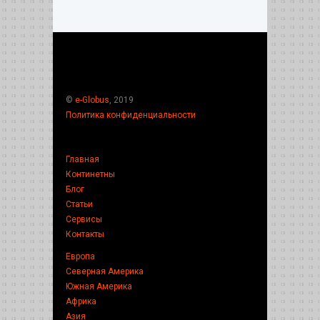
©
e-Globus
, 2019
Политика конфиденциальности
Главная
Континетны
Блог
Статьи
Сервисы
Контакты
Европа
Северная Америка
Южная Америка
Африка
Азия