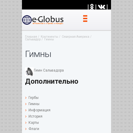
|
|
|
Главная
Континенты
Северная Америка
Сальвадор
Гимны
Гимны
Гимн Сальвадора
Дополнительно
Гербы
Гимны
Информация
История
Карты
Флаги