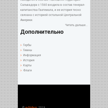
Сальвадора с 1560 входила в состав генерал-
капитанства Гватемала, и ее история тесно
связана с историей остальной Центральной
Америки.
Читать дальше...
Дополнительно
Гербы
Гимны
Информация
История
Карты
Флаги
©
e-Globus
, 2019