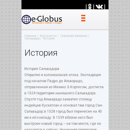
|
|
|
Главная
Континенты
Северная Америка
Сальвадор
История
История
История Сальвадора
Открытие и колониальная эпоха. Экспедиция
под началом Педро де Альварадо,
отправленная из Мехико Э.Кортесом, достигла
в 1524 территории нынешнего Сальвадора.
Спустя год Альварадо захватил столицу
индейцев Кускатлан и основал там город Сан-
Сальвадор; в 1528 город был перенесен на 40
км к юго-западу. В 1539 вблизи него был
выстроен новый город – на том месте, где он
находится и сейчас. Нынешняя территория