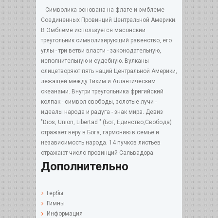
Символика основана на флаге и эмблеме
Соединенных Провинций Центральной Америки.
В Эмблеме используется масонский
треугольник символизирующий равенство, его
углы - три ветви власти - законодательную,
исполнительную и судебную. Вулканы
олицетворяют пять наций Центральной Америки,
лежащей между Тихим и Атлантическим
океанами. Внутри треугольника фригийский
колпак - символ свободы, золотые лучи -
идеалы народа и радуга - знак мира. Девиз
"Dios, Union, Libertad " (Бог, Единство,Свобода)
отражает веру в Бога, гармонию в семье и
независимость народа. 14 пучков листьев
отражают число провинций Сальвадора.
Дополнительно
Гербы
Гимны
Информация