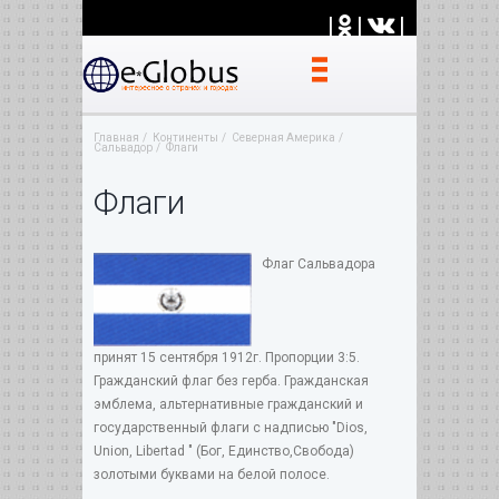
|
|
|
Главная
Континенты
Северная Америка
Сальвадор
Флаги
Флаги
Флаг Сальвадора
принят 15 сентября 1912г. Пропорции 3:5.
Гражданский флаг без герба. Гражданская
эмблема, альтернативные гражданский и
государственный флаги с надписью "Dios,
Union, Libertad " (Бог, Единство,Свобода)
золотыми буквами на белой полосе.