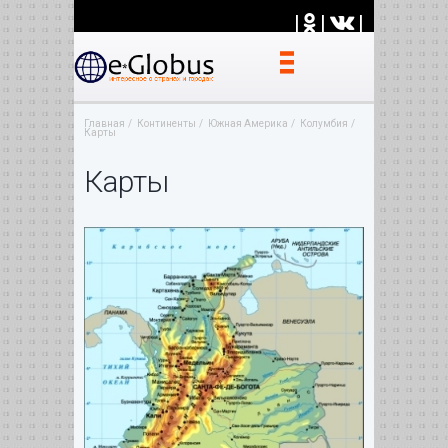
|
|
|
Главная
Континенты
Южная Америка
Колумбия
Карты
Карты