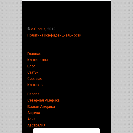
©
e-Globus
, 2019
Политика конфиденциальности
Главная
Континетны
Блог
Статьи
Сервисы
Контакты
Европа
Северная Америка
Южная Америка
Африка
Азия
Австралия