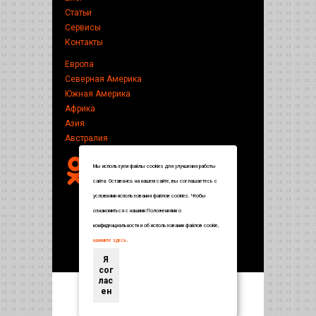
Статьи
Сервисы
Контакты
Европа
Северная Америка
Южная Америка
Африка
Азия
Австралия
Мы используем файлы cookies для улучшения работы
сайта. Оставаясь на нашем сайте, вы соглашаетесь с
условиями использования файлов cookies. Чтобы
ознакомиться с нашими Положениями о
конфиденциальности и об использовании файлов cookie,
нажмите здесь
.
Я
сог
лас
ен
Энциклопедия по странам и городам