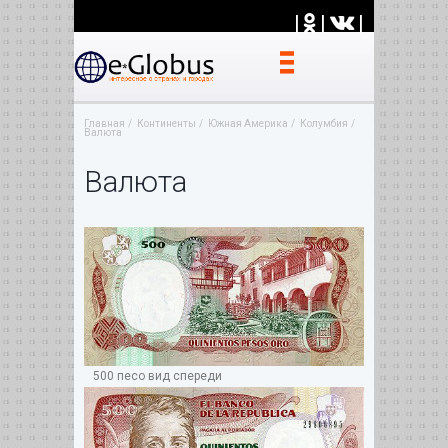
|
|
|
Главная
Континенты
Южная Америка
Колумбия
Валюта
Валюта
500 песо вид спереди