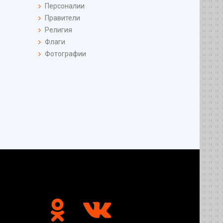
Персоналии
Правители
Религия
Флаги
Фотографии