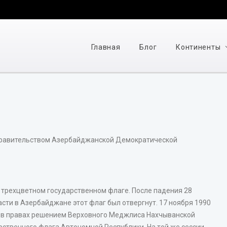
Главная
Блог
Континенты
правительством Азербайджанской Демократической
 трехцветном государственном флаге. После падения 28
асти в Азербайджане этот флаг был отвергнут. 17 ноября 1990
н в правах решением Верховного Меджлиса Нахчыванской
рственного флага Автономной Республики. На той же сессии