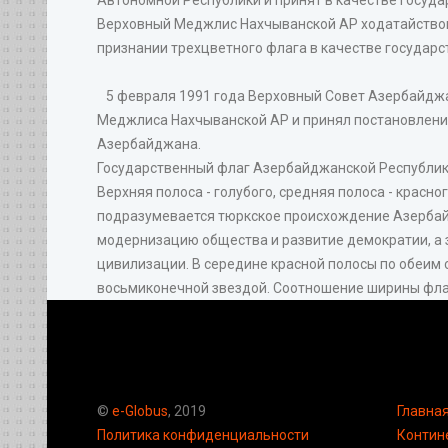
Верховный Меджлис Нахчыванской АР ходатайство
признании трехцветного флага в качестве государ
5 февраля 1991 года Верховный Совет Азербайджа
Меджлиса Нахчыванской АР и принял постановлени
Азербайджана.
Государственный флаг Азербайджанской Республики
Верхняя полоса - голубого, средняя полоса - красно
подразумевается тюркское происхождение Азербайд
модернизацию общества и развитие демократии, а 
цивилизации. В середине красной полосы по обеим
восьмиконечной звездой. Соотношение ширины флага
©
e-Globus
, 2019
Главна
Политика конфиденциальности
Контин