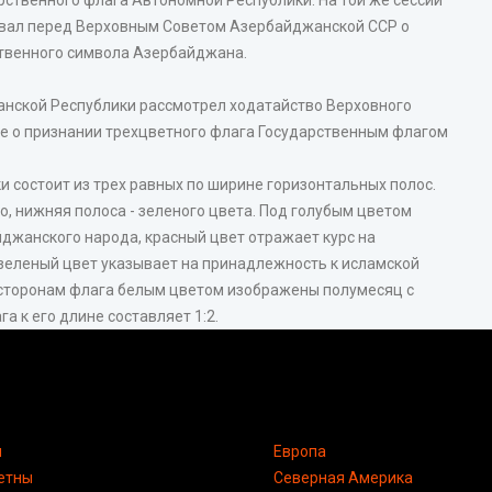
вал перед Верховным Советом Азербайджанской ССР о
ственного символа Азербайджана.
нской Республики рассмотрел ходатайство Верховного
е о признании трехцветного флага Государственным флагом
 состоит из трех равных по ширине горизонтальных полос.
го, нижняя полоса - зеленого цвета. Под голубым цветом
жанского народа, красный цвет отражает курс на
зеленый цвет указывает на принадлежность к исламской
 сторонам флага белым цветом изображены полумесяц с
 к его длине составляет 1:2.
я
Европа
етны
Северная Америка