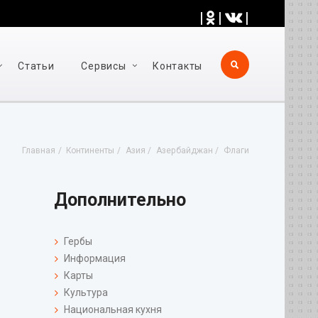
|
|
|
Статьи
Cервисы
Контакты
Главная
Континенты
Азия
Азербайджан
Флаги
Дополнительно
Гербы
Информация
Карты
Культура
Национальная кухня