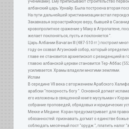
учениками). Ему приписывают строительство первой
албанский царь Урнайр. Была построена вторая посл
На пути дальнейшей христианизации встал персидски
Закавказья зороастрийскую веру, бывшей в Сасани
кровопролитное сражение у Маку в Атропатене, посл
желает поклоняться, пусть и поклоняется ".
Царь Албании Вачаган III (487-510 гг.) построил мн
году он созвал Агуэнский собор, который определил
главе ее становится архиепископ с резиденцией в го
главою албанской церкви становится Тер-Аббас (552
усиливается. Храмы владели многими землями.
Ислам
В середине VII века с вторжением Арабского Халиф
арабски "покорность богу ". Основной догмат ислама
его изложены в священной книге мусульман v Коране
собрание проповедей, обрядовых и юридических ус
Мекке и Медине. Коран предусматривает для право
обязанностей: признавать догмат о единстве божьем
соблюдать месячный пост "орудж ", платить налог "