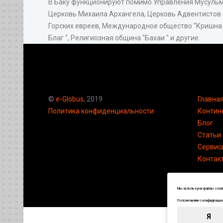
В Баку функционируют помимо Управления Мусульма
Церковь Михаила Архангела, Церковь Адвентистов 7
Горских евреев, Международное общество "Кришна
Благ ", Религиозная община "Бахаи " и другие.
©
e-Globus
, 2019
Главна
Политика конфиденциальности
Контин
Блог
Статьи
Сервис
Контак
Мы используем файлы cookie
Положениями о конфиденциал
Я