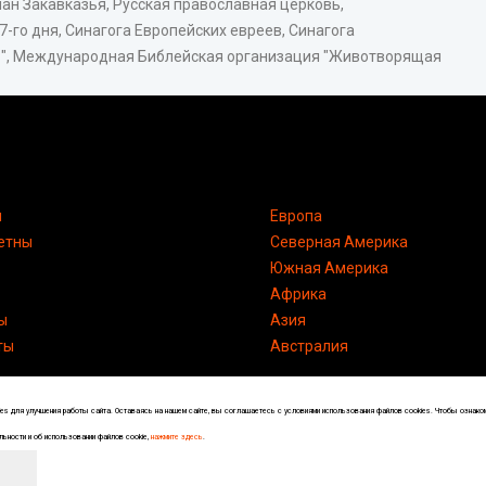
н Закавказья, Русская православная церковь,
-го дня, Синагога Европейских евреев, Синагога
 ", Международная Библейская организация "Животворящая
я
Европа
етны
Северная Америка
Южная Америка
Африка
ы
Азия
ты
Австралия
s для улучшения работы сайта. Оставаясь на нашем сайте, вы соглашаетесь с условиями использования файлов cookies. Чтобы ознако
ьности и об использовании файлов cookie,
нажмите здесь
.