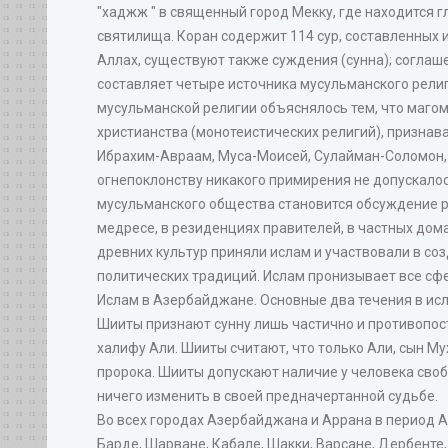
"хаджж " в священный город Мекку, где находится 
святилища. Коран содержит 114 сур, составленных и
Аллах, существуют также суждения (сунна); соглаше
составляет четыре источника мусульманского рели
мусульманской религии объяснялось тем, что маго
христианства (монотеистических религий), признава
Ибрахим-Авраам, Муса-Моисей, Сулайман-Соломон, И
огнепоклонству никакого примирения не допускало
мусульманского общества становится обсуждение р
медресе, в резиденциях правителей, в частных дом
древних культур приняли ислам и участвовали в со
политических традиций. Ислам пронизывает все сфе
Ислам в Азербайджане. Основные два течения в ис
Шииты признают сунну лишь частично и противопос
халифу Али. Шииты считают, что только Али, сын М
пророка. Шииты допускают наличие у человека свобо
ничего изменить в своей предначертанной судьбе.
Во всех городах Азербайджана и Аррана в период 
Барде, Шарване, Кабале, Шакки, Варсане, Дербенте,