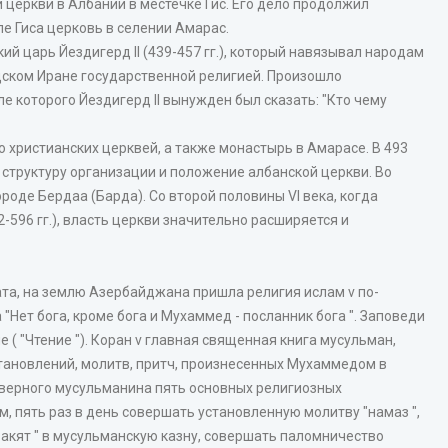
 церкви в Албании в местечке Гис. Его дело продолжил
е Гиса церковь в селении Амарас.
й царь Йездигерд II (439-457 гг.), который навязывал народам
дском Иране государственной религией. Произошло
е которого Йездигерд II вынужден был сказать: "Кто чему
ого христианских церквей, а также монастырь в Амарасе. В 493
 структуру организации и положение албанской церкви. Во
роде Бердаа (Барда). Со второй половины VI века, когда
-596 гг.), власть церкви значительно расширяется и
ата, на землю Азербайджана пришла религия ислам v по-
 "Нет бога, кроме бога и Мухаммед - посланник бога ". Заповеди
 ( "Чтение "). Коран v главная священная книга мусульман,
тановлений, молитв, притч, произнесенных Мухаммедом в
верного мусульманина пять основных религиозных
, пять раз в день совершать установленную молитву "намаз ",
закят " в мусульманскую казну, совершать паломничество