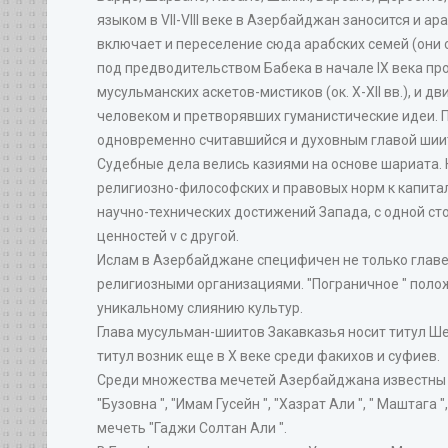
языком в VII-VIII веке в Азербайджан заносится и 
включает и переселение сюда арабских семей (они
под предводительством Бабека в начале IX века про
мусульманских аскетов-мистиков (ок. X-XII вв.), и д
человеком и претворявших гуманистические идеи. Пр
одновременно считавшийся и духовным главой шии
Судебные дела велись казиями на основе шариата. 
религиозно-философских и правовых норм к капита
научно-технических достижений Запада, с одной ст
ценностей v с другой.
Ислам в Азербайджане специфичен не только главе
религиозными организациями. "Пограничное " поло
уникальному слиянию культур.
Глава мусульман-шиитов Закавказья носит титул Шей
титул возник еще в X веке среди факихов и суфиев.
Среди множества мечетей Азербайджана известны меч
"Бузовна ", "Имам Гусейн ", "Хазрат Али ", " Маштага
мечеть "Гаджи Солтан Али ".