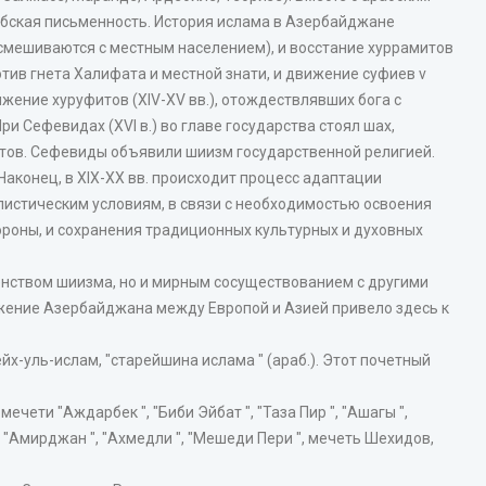
арабская письменность. История ислама в Азербайджане
 смешиваются с местным населением), и восстание хуррамитов
тив гнета Халифата и местной знати, и движение суфиев v
вижение хуруфитов (XIV-XV вв.), отождествлявших бога с
и Сефевидах (XVI в.) во главе государства стоял шах,
тов. Сефевиды объявили шиизм государственной религией.
Наконец, в XIX-XX вв. происходит процесс адаптации
листическим условиям, в связи с необходимостью освоения
ороны, и сохранения традиционных культурных и духовных
нством шиизма, но и мирным сосуществованием с другими
жение Азербайджана между Европой и Азией привело здесь к
х-уль-ислам, "старейшина ислама " (араб.). Этот почетный
ети "Аждарбек ", "Биби Эйбат ", "Таза Пир ", "Ашагы ",
 ", "Амирджан ", "Ахмедли ", "Мешеди Пери ", мечеть Шехидов,