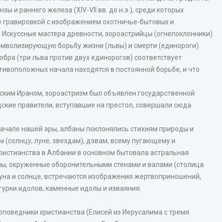
 и раннего железа (XIV-VII вв. до н.э.), среди которых
 гравировкой с изображением охотничье-бытовых и
 Искуссные мастера древности, зороастрийцы (огнепоклонники)
символизирующую борьбу жизни (львы) и смерти (единороги).
бра (три льва против двух единорогов) соответствует
отивоположных начала находятся в постоянной борьбе, и что
идским Ираном, зороастризм был объявлен государственной
дские правители, вступавшие на престол, совершали сюда
начале нашей эры, албаны поклонялись стихиям природы и
(солнцу, луне, звездам), дэвам, всему пугающему и
христианства в Албании в основном бытовала астральная
мы, окруженные оборонительными стенами и валами (столица
луна и солнце, встречаются изображения жертвоприношений,
урки идолов, каменные идолы и изваяния.
роповедники христианства (Елисей из Иерусалима с тремя