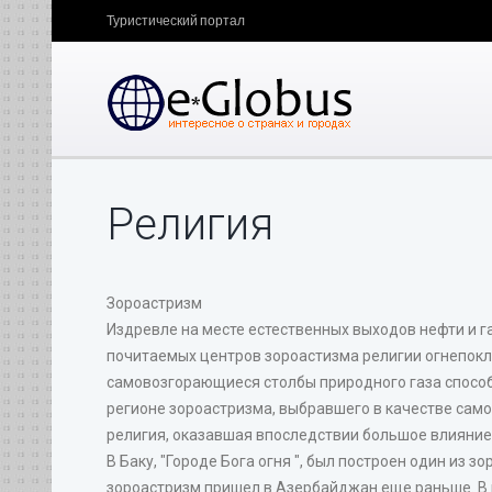
Туристический портал
Религия
Зороастризм
Издревле на месте естественных выходов нефти и г
почитаемых центров зороастизма религии огнепок
самовозгорающиеся столбы природного газа спосо
регионе зороастризма, выбравшего в качестве само
религия, оказавшая впоследствии большое влияние 
В Баку, "Городе Бога огня ", был построен один из з
зороастризм пришел в Азербайджан еще раньше. В 