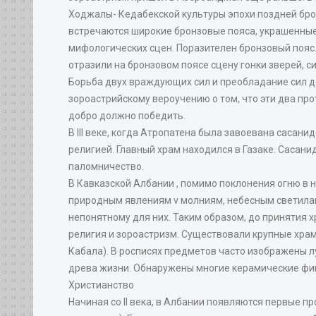
Ходжалы- Кедабекской культуры эпохи поздней бронзы
встречаются широкие бронзовые пояса, украшенные
мифологических сцен. Поразителен бронзовый пояс.
отразили на бронзовом поясе сцену гонки зверей, 
Борьба двух враждующих сил и преобладание сил до
зороастрийскому вероучению о том, что эти два пр
добро должно победить.
В III веке, когда Атропатена была завоевана сасан
религией. Главный храм находился в Газаке. Сасани
паломничество.
В Кавказской Албании , помимо поклонения огню в 
природным явлениям v молниям, небесным светилам 
непонятному для них. Таким образом, до принятия 
религия и зороастризм. Существовали крупные хра
Кабала). В росписях предметов часто изображены 
древа жизни. Обнаружены многие керамические фиг
Христианство
Начиная со II века, в Албании появляются первые п