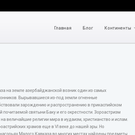
Главная
Блог
Континенты
аза на земле азербайджанской возник один из самых
лонников. Вырывавшиеся из-под земли огненные
бствовали зарождению и распространению в прикаспийском
й почитаемой святыни Баку и его окрестности. Зороастризм
на величайшие религии мира в иудаизм, христианство и ислам.
ороастрийских храмов еще в VI веке до нашей эры. Но
нагорьях Малого Кавказа во многих местах найдены предметы