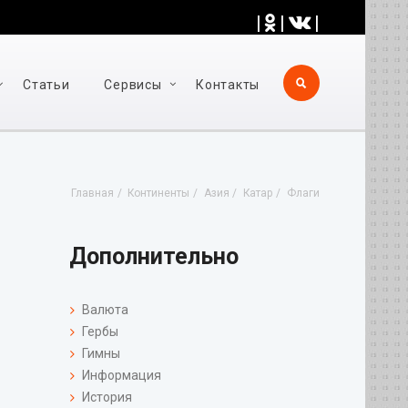
|
|
|
Статьи
Cервисы
Контакты
Главная
Континенты
Азия
Катар
Флаги
Дополнительно
Валюта
Гербы
Гимны
Информация
История