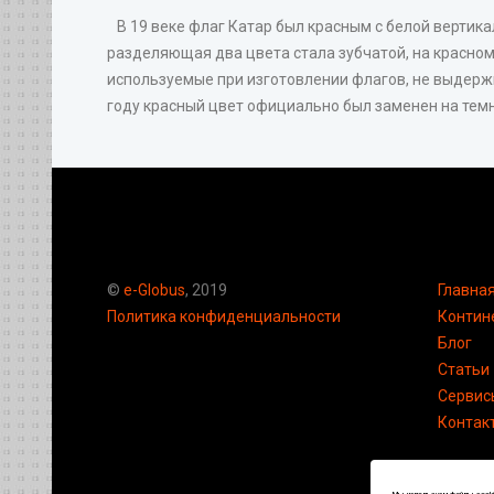
В 19 веке флаг Катар был красным с белой вертикал
разделяющая два цвета стала зубчатой, на красном
используемые при изготовлении флагов, не выдержи
году красный цвет официально был заменен на тем
©
e-Globus
, 2019
Главна
Политика конфиденциальности
Контин
Блог
Статьи
Сервис
Контак