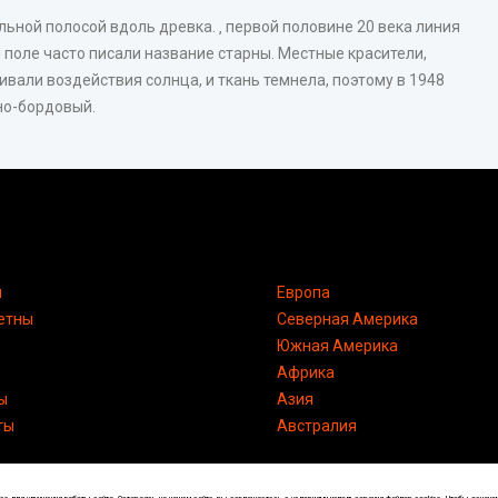
ьной полосой вдоль древка. ‚ первой половине 20 века линия
 поле часто писали название старны. Местные красители,
вали воздействия солнца, и ткань темнела, поэтому в 1948
но-бордовый.
я
Европа
етны
Северная Америка
Южная Америка
Африка
ы
Азия
ты
Австралия