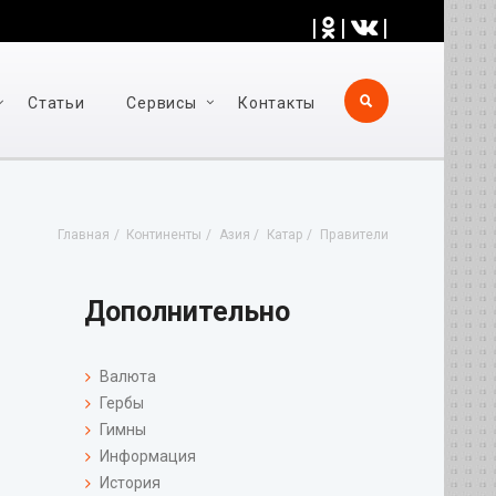
|
|
|
Статьи
Cервисы
Контакты
Главная
Континенты
Азия
Катар
Правители
Дополнительно
Валюта
Гербы
Гимны
Информация
История