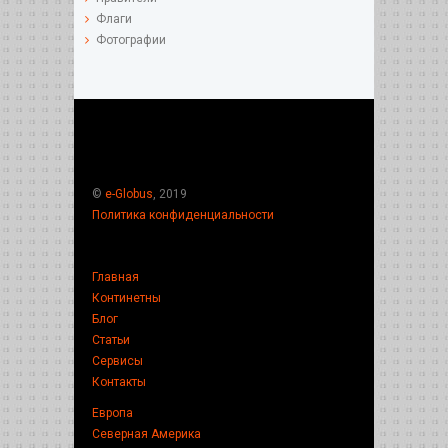
Флаги
Фотографии
©
e-Globus
, 2019
Политика конфиденциальности
Главная
Континетны
Блог
Статьи
Сервисы
Контакты
Европа
Северная Америка