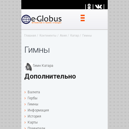
|
|
|
Главная
Континенты
Азия
Катар
Гимны
Гимны
Гимн Катара
Дополнительно
Валюта
Гербы
Гимны
Информация
История
Карты
Правители