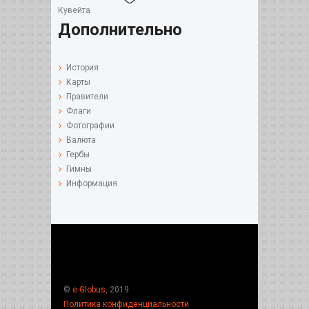
Кувейта
Дополнительно
История
Карты
Правители
Флаги
Фотографии
Валюта
Гербы
Гимны
Информация
©
e-Globus
, 2019
Политика конфиденциальности