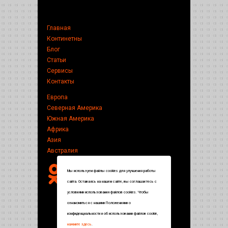
Главная
Континетны
Блог
Статьи
Сервисы
Контакты
Европа
Северная Америка
Южная Америка
Африка
Азия
Австралия
Мы используем файлы cookies для улучшения работы
сайта. Оставаясь на нашем сайте, вы соглашаетесь с
условиями использования файлов cookies. Чтобы
ознакомиться с нашими Положениями о
конфиденциальности и об использовании файлов cookie,
нажмите здесь
.