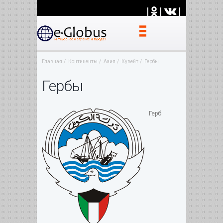
|
|
|
Главная
Континенты
Азия
Кувейт
Гербы
Гербы
Герб