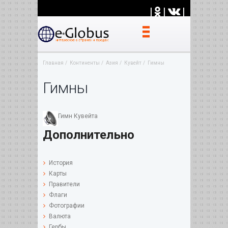
|
|
|
Главная
Континенты
Азия
Кувейт
Гимны
Гимны
Гимн Кувейта
Дополнительно
История
Карты
Правители
Флаги
Фотографии
Валюта
Гербы