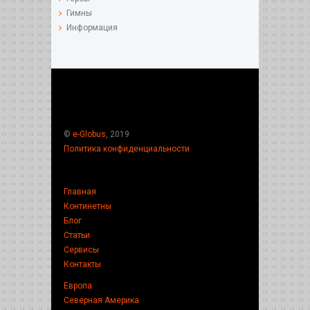
Гимны
Информация
©
e-Globus
, 2019
Политика конфиденциальности
Главная
Континетны
Блог
Статьи
Сервисы
Контакты
Европа
Северная Америка