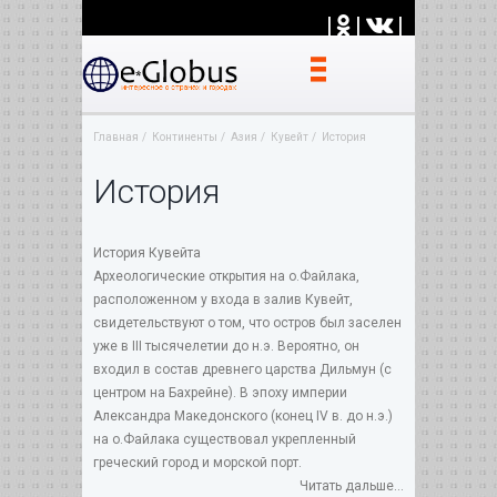
|
|
|
Главная
Континенты
Азия
Кувейт
История
История
История Кувейта
Археологические открытия на о.Файлака,
расположенном у входа в залив Кувейт,
свидетельствуют о том, что остров был заселен
уже в III тысячелетии до н.э. Вероятно, он
входил в состав древнего царства Дильмун (с
центром на Бахрейне). В эпоху империи
Александра Македонского (конец IV в. до н.э.)
на о.Файлака существовал укрепленный
греческий город и морской порт.
Читать дальше...