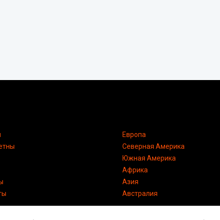
я
Европа
етны
Северная Америка
Южная Америка
Африка
ы
Азия
ты
Австралия