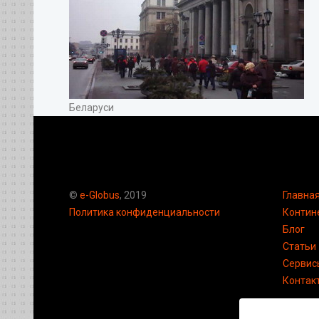
Беларуси
©
e-Globus
, 2019
Главна
Политика конфиденциальности
Контин
Блог
Статьи
Сервис
Контак