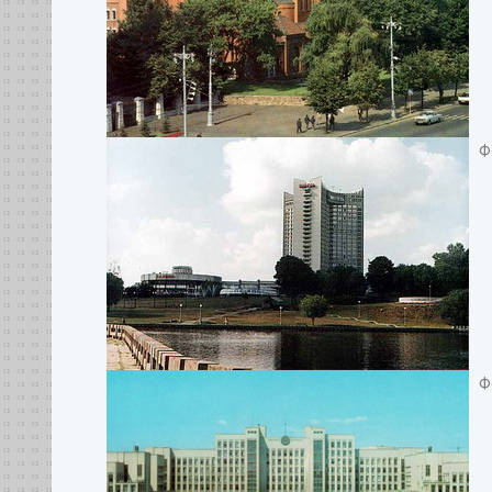
Фо
Фо