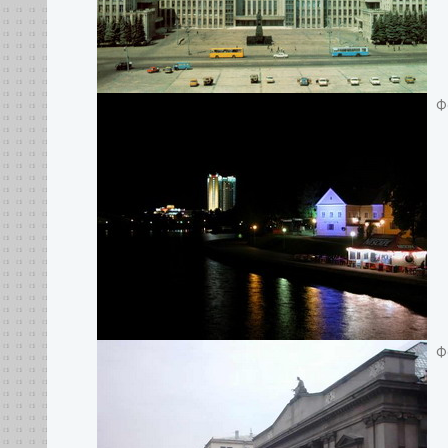
Фо
Фо