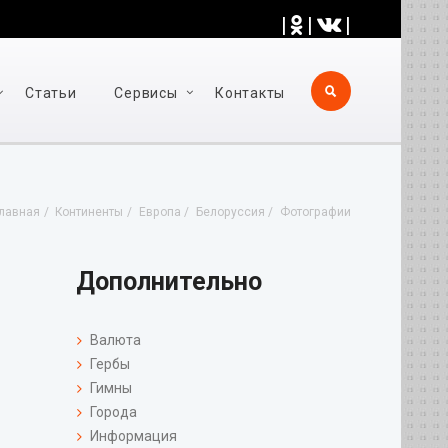
|
|
|
Статьи
Cервисы
Контакты
лавная
Континенты
Европа
Белоруссия
Фотографии
Дополнительно
Валюта
Гербы
Гимны
Города
Информация