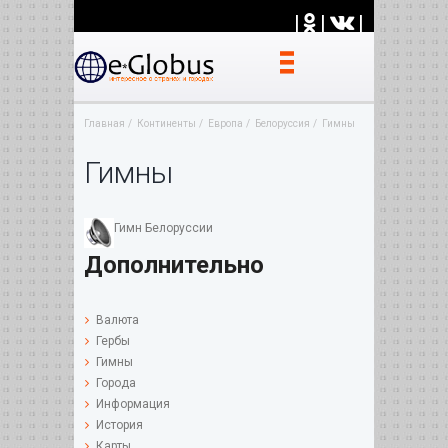
|
|
|
Главная
Континенты
Европа
Белоруссия
Гимны
Гимны
Гимн Белоруссии
Дополнительно
Валюта
Гербы
Гимны
Города
Информация
История
Карты