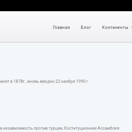
Главная
Блог
Континенты
нят в 1878г., вновь введен 22 наября 1990 г.
за независимость против турции, Коституционная Ассамблея