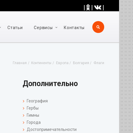
|
|
|
Статьи
Cервисы
Контакты
Главная
Континенты
Европа
Болгария
Флаги
Дополнительно
География
Гербы
Гимны
Города
Достопримечательности