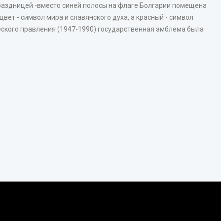
 раздницей -вместо синей полосы на флаге Болгарии помещена
вет - символ мира и славянского духа, а красный - символ
еского правления (1947-1990) государственная эмблема была