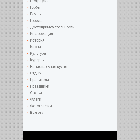
География
Гербы
Гимны
Города
Достопримечательности
Информация
История
Карты
Культура
Курорты
Национальная кухня
Отдых
Правители
Праздники
Статьи
Флаги
Фотографии
Валюта