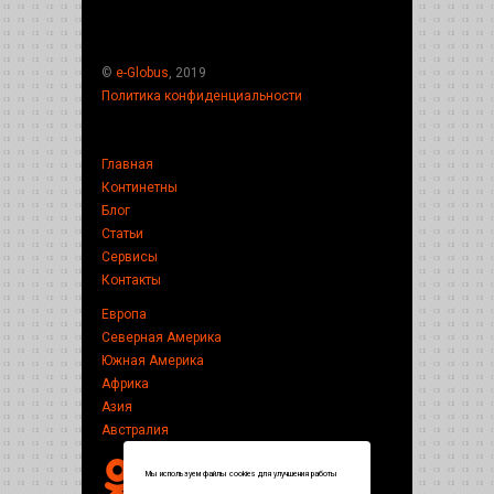
©
e-Globus
, 2019
Политика конфиденциальности
Главная
Континетны
Блог
Статьи
Сервисы
Контакты
Европа
Северная Америка
Южная Америка
Африка
Азия
Австралия
Мы используем файлы cookies для улучшения работы