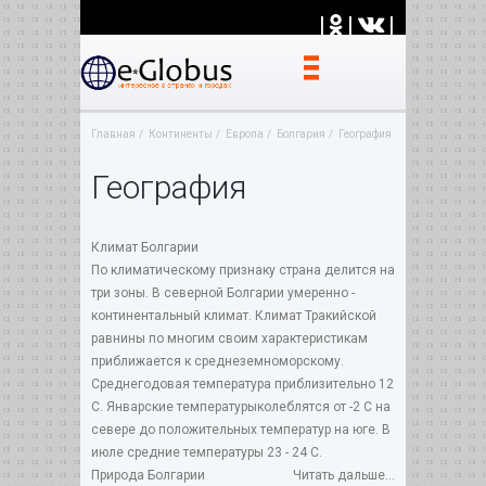
|
|
|
Главная
Континенты
Европа
Болгария
География
География
Климат Болгарии
По климатическому признаку страна делится на
три зоны. В северной Болгарии умеренно -
континентальный климат. Климат Тракийской
равнины по многим своим характеристикам
приближается к среднеземноморскому.
Среднегодовая температура приблизительно 12
С. Январские температурыколеблятся от -2 С на
севере до положительных температур на юге. В
июле средние температуры 23 - 24 С.
Природа Болгарии
Читать дальше...