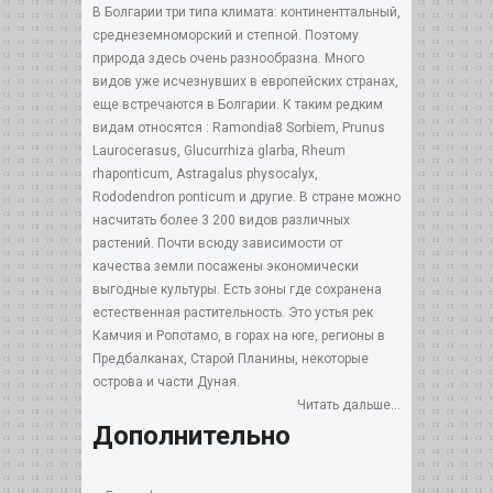
В Болгарии три типа климата: континенттальный,
среднеземноморский и степной. Поэтому
природа здесь очень разнообразна. Много
видов уже исчезнувших в европейских странах,
еще встречаются в Болгарии. К таким редким
видам относятся : Ramondia8 Sorbiem, Prunus
Laurocerasus, Glucurrhiza glarba, Rheum
rhaponticum, Astragalus physocalyx,
Rododendron ponticum и другие. В стране можно
насчитать более 3 200 видов различных
растений. Почти всюду зависимости от
качества земли посажены экономически
выгодные культуры. Есть зоны где сохранена
естественная растительность. Это устья рек
Камчия и Ропотамо, в горах на юге, регионы в
Предбалканах, Старой Планины, некоторые
острова и части Дуная.
Читать дальше...
Дополнительно