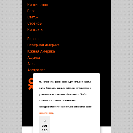
Континетны
Блог
Статьи
Сервисы
Контакты
Европа
Северная Америка
Южная Америка
Африка
Азия
Австралия
Мы используем файлы cookies для улучшения работы
сайта. Оставаясь на нашем сайте, вы соглашаетесь с
условиями использования файлов cookies. Чтобы
ознакомиться с нашими Положениями о
конфиденциальности и об использовании файлов cookie,
нажмите здесь
.
Я
сог
лас