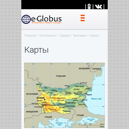
|
|
|
Главная
Континенты
Европа
Болгария
Карты
Карты