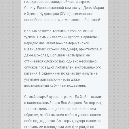
городов северо-западной части страны -
Сальту. Расположенной там статуе Девы Марии
и Христа Чудотворца (XVI в) приписывают
способность спасать от множества болезней.
Весьма развит в Аргентине горнолыжный
туризм. Самый известный курорт - Барилоче -
нередко называют южноамериканской
Швейцарией: схожий ландшафт, архитектура, и
даже шоколад! Большая часть трасс не
отличается сложностью, однако несколько
спусков порадуют любителей экстремального
катания. Подъемники по качеству ничуть не
уступают альпийским - есть даже
шестиместный кабинный подъемник.
Самый старый курорт страны - Ла-Хойя - входит
в национальный парк Лос-Алерсес. Во-первых,
трассы здесь специально строились таким
образом, чтобы лыжник любого уровня нашел
себе подходящую. Во-вторых, курорт славится
огромными площадями для фри-райда на