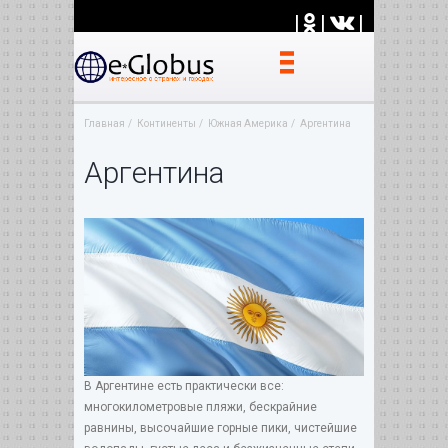
|
|
|
Главная
Континенты
Южная Америка
Аргентина
Аргентина
В Аргентине есть практически все:
многокилометровые пляжи, бескрайние
равнины, высочайшие горные пики, чистейшие