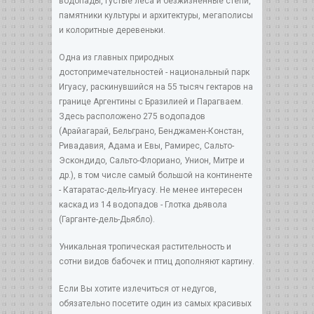
водопады, густые леса и безжизненные степи,
памятники культуры и архитектуры, мегаполисы
и колоритные деревеньки.
Одна из главных природных
достопримечательностей - национальный парк
Игуасу, раскинувшийся на 55 тысяч гектаров на
границе Аргентины с Бразилией и Парагваем.
Здесь расположено 275 водопадов
(Арайагарай, Бельграно, Бенджамен-Констан,
Ривадавия, Адама и Евы, Рамирес, Сальто-
Эскондидо, Сальто-Флориано, Унион, Митре и
др.), в том числе самый большой на континенте
- Катаратас-дель-Игуасу. Не менее интересен
каскад из 14 водопадов - Глотка дьявола
(Гарганте-дель-Дьябло).
Уникальная тропическая растительность и
сотни видов бабочек и птиц дополняют картину.
Если Вы хотите излечиться от недугов,
обязательно посетите один из самых красивых