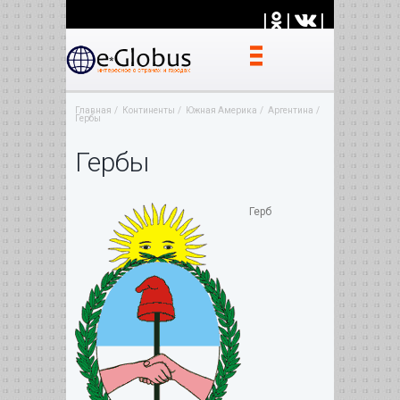
|
|
|
Главная
Континенты
Южная Америка
Аргентина
Гербы
Гербы
Герб