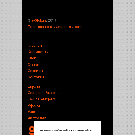
©
e-Globus
, 2019
Политика конфиденциальности
Главная
Континетны
Блог
Статьи
Сервисы
Контакты
Европа
Северная Америка
Южная Америка
Африка
Азия
Австралия
Мы используем файлы cookies для улучшения работы