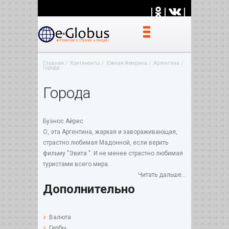
|
|
|
Главная
Континенты
Южная Америка
Аргентина
Города
Города
Буэнос Айрес
О, эта Аргентина, жаркая и завораживающая,
страстно любимая Мадонной, если верить
фильму "Эвита ". И не менее страстно любимая
туристами всего мира.
Читать дальше...
Дополнительно
Валюта
Гербы