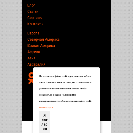
Блог
Статьи
Сервисы
Контакты
Европа
Северная Америка
Южная Америка
Африка
Азия
Австралия
Мы используем файлы cookies для улучшения работы
сайта. Оставаясь на нашем сайте, вы соглашаетесь с
условиями использования файлов cookies. Чтобы
ознакомиться с нашими Положениями о
конфиденциальности и об использовании файлов cookie,
нажмите здесь
.
Я
сог
лас
ен
Энциклопедия по странам и городам