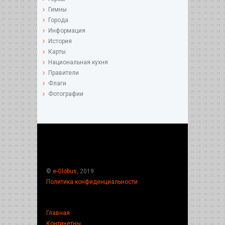
Гимны
Города
Информация
История
Карты
Национальная кухня
Правители
Флаги
Фотографии
©
e-Globus
, 2019
Политика конфиденциальности
Главная
Континетны