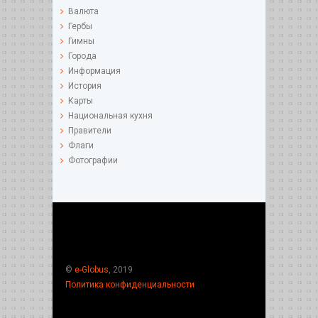
Валюта
Гербы
Гимны
Города
Информация
История
Карты
Национальная кухня
Правители
Флаги
Фотографии
©
e-Globus
, 2019
Политика конфиденциальности