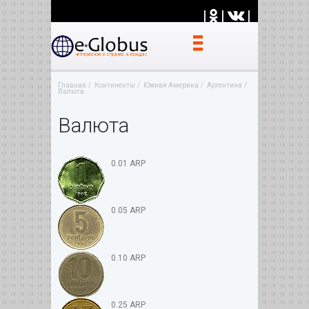
|
|
|
Главная
Континенты
Южная Америка
Аргентина
Валюта
Валюта
0.01 ARP
0.05 ARP
0.10 ARP
0.25 ARP