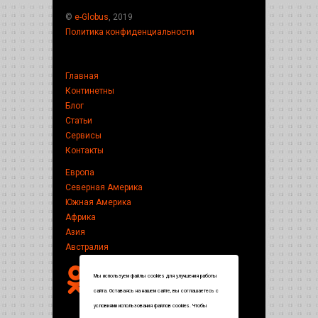
©
e-Globus
, 2019
Политика конфиденциальности
Главная
Континетны
Блог
Статьи
Сервисы
Контакты
Европа
Северная Америка
Южная Америка
Африка
Азия
Австралия
Мы используем файлы cookies для улучшения работы
сайта. Оставаясь на нашем сайте, вы соглашаетесь с
условиями использования файлов cookies. Чтобы