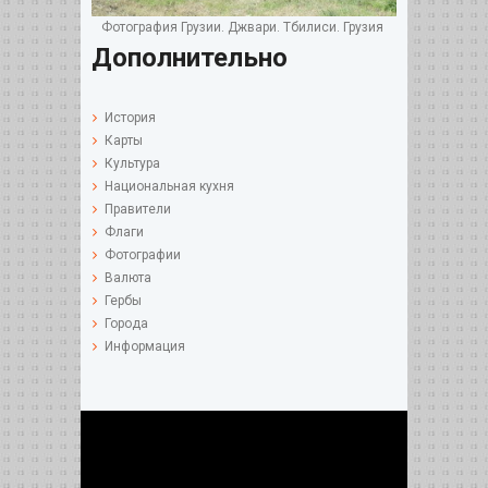
Фотография Грузии. Джвари. Тбилиси. Грузия
Дополнительно
История
Карты
Культура
Национальная кухня
Правители
Флаги
Фотографии
Валюта
Гербы
Города
Информация