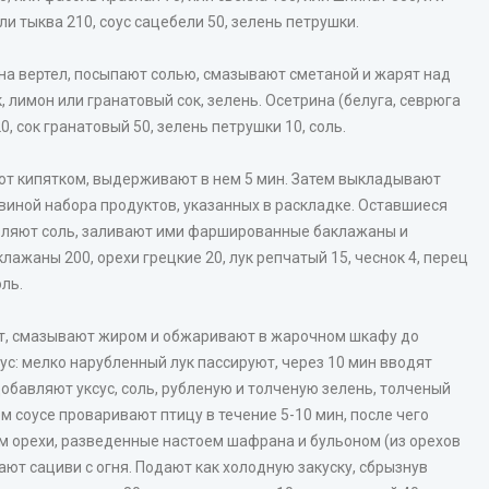
ли тыква 210, соус сацебели 50, зелень петрушки.
а вертел, посыпают солью, смазывают сметаной и жарят над
 лимон или гранатовый сок, зелень. Осетрина (белуга, севрюга
0, сок гранатовый 50, зелень петрушки 10, соль.
ют кипятком, выдерживают в нем 5 мин. Затем выкладывают
овиной набора продуктов, указанных в раскладке. Оставшиеся
авляют соль, заливают ими фаршированные баклажаны и
лажаны 200, орехи грецкие 20, лук репчатый 15, чеснок 4, перец
оль.
ят, смазывают жиром и обжаривают в жарочном шкафу до
оус: мелко нарубленный лук пассируют, через 10 мин вводят
добавляют уксус, соль, рубленую и толченую зелень, толченый
м соусе проваривают птицу в течение 5-10 мин, после чего
 орехи, разведенные настоем шафрана и бульоном (из орехов
ют сациви с огня. Подают как холодную закуску, сбрызнув