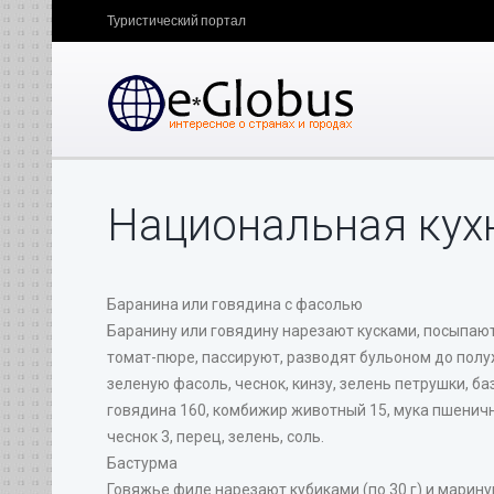
Туристический портал
Национальная кух
Баранина или говядина с фасолью
Баранину или говядину нарезают кусками, посыпают
томат-пюре, пассируют, разводят бульоном до полу
зеленую фасоль, чеснок, кинзу, зелень петрушки, ба
говядина 160, комбижир животный 15, мука пшенична
чеснок 3, перец, зелень, соль.
Бастурма
Говяжье филе нарезают кубиками (по 30 г) и марину