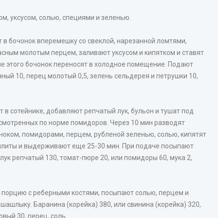
, уксусом, солью, специями и зеленью.
 в бочонок вперемешку со свеклой, нарезанной ломтями,
асным молотым перцем, заливают уксусом и кипятком и ставят
сле этого бочонок переносят в холодное помещение. Подают
инный 10, перец молотый 0,5, зелень сельдерея и петрушки 10,
т в сотейнике, добавляют репчатый лук, бульон и тушат под
смотренных по норме помидоров. Через 10 мин разводят
оком, помидорами, перцем, рубленой зеленью, солью, кипятят
т плиты и выдерживают еще 25-30 мин. При подаче посыпают
лук репчатый 130, томат-пюре 20, или помидоры 60, мука 2,
а порцию с реберными костями, посыпают солью, перцем и
 шашлыку. Баранина (корейка) 380, или свинина (корейка) 320,
овый 30, перец, соль.