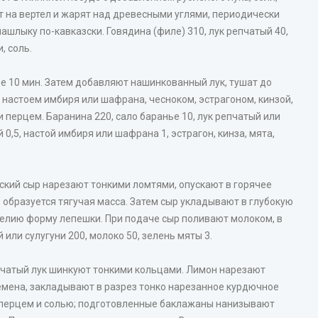
ют на вертел и жарят над древесными углями, периодически
ашлыку по-кавказски. Говядина (филе) 310, лук репчатый 40,
, соль.
ре 10 мин. Затем добавляют нашинкованный лук, тушат до
 настоем имбиря или шафрана, чесноком, эстрагоном, кинзой,
 перцем. Баранина 220, сало баранье 10, лук репчатый или
 0,5, настой имбиря или шафрана 1, эстрагон, кинза, мята,
кий сыр нарезают тонкими ломтями, опускают в горячее
е образуется тягучая масса. Затем сыр укладывают в глубокую
делию форму лепешки. При подаче сыр поливают молоком, в
или сулугуни 200, молоко 50, зелень мяты 3.
епчатый лук шинкуют тонкими кольцами. Лимон нарезают
емена, закладывают в разрез тонко нарезанное курдючное
 перцем и солью; подготовленные баклажаны нанизывают