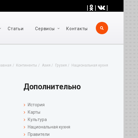
|
|
|
Статьи
Cервисы
Контакты
лавная
Континенты
Азия
Грузия
Национальная кухня
Дополнительно
История
Карты
Культура
Национальная кухня
Правители