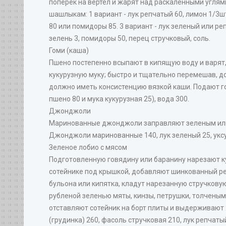
поперек на вертел и жарят над раскаленными углям
шашлыкам: 1 вариант - лук репчатый 60, лимон 1/3шт
80 или помидоры 85. 3 вариант - лук зеленый или ре
зелень 3, помидоры 50, перец стручковый, соль.
Гоми (каша)
Пшено постепенно всыпают в кипящую воду и варят
кукурузную муку; быстро и тщательно перемешав, д
должно иметь консистенцию вязкой каши. Подают го
пшено 80 и мука кукурузная 25), вода 300.
Джонджоли
Маринованные джонджоли заправляют зеленым или 
Джонджоли маринованные 140, лук зеленый 25, уксу
Зеленое лобио с мясом
Подготовленную говядину или баранину нарезают ку
сотейнике под крышкой, добавляют шинкованный реп
бульона или кипятка, кладут нарезанную стручкову
рубленой зеленью мяты, кинзы, петрушки, толченым
отставляют сотейник на борт плиты и выдерживают 2
(грудинка) 260, фасоль стручковая 210, лук репчатый