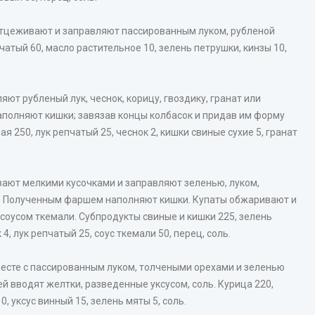
тцеживают и заправляют пассированным луком, рубленой
чатый 60, масло растительное 10, зелень петрушки, кинзы 10,
ют рубленый лук, чеснок, корицу, гвоздику, гранат или
аполняют кишки; завязав концы колбасок и придав им форму
 250, лук репчатый 25, чеснок 2, кишки свиные сухие 5, гранат
ают мелкими кусочками и заправляют зеленью, луком,
ю. Полученным фаршем наполняют кишки. Купаты обжаривают и
оусом ткемали. Субпродукты свиные и кишки 225, зелень
 4, лук репчатый 25, соус ткемали 50, перец, соль.
есте с пассированным луком, толчеными орехами и зеленью
ей вводят желтки, разведенные уксусом, соль. Курица 220,
0, уксус винный 15, зелень мяты 5, соль.