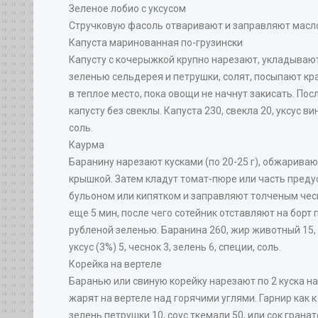
Зеленое лобио с уксусом
Стручковую фасоль отваривают и заправляют маслом
Капуста маринованная по-грузински
Капусту с кочерыжкой крупно нарезают, укладывают
зеленью сельдерея и петрушки, солят, посыпают кр
в теплое место, пока овощи не начнут закисать. По
капусту без свеклы. Капуста 230, свекла 20, уксус в
соль.
Каурма
Баранину нарезают кусками (по 20-25 г), обжариваю
крышкой. Затем кладут томат-пюре или часть преду
бульоном или кипятком и заправляют толченым чесн
еще 5 мин, после чего сотейник отставляют на бор
рубленой зеленью. Баранина 260, жир животный 15, 
уксус (3%) 5, чеснок 3, зелень 6, специи, соль.
Корейка на вертеле
Баранью или свиную корейку нарезают по 2 куска н
жарят на вертеле над горячими углями. Гарнир как к
зелень петрушки 10, соус ткемали 50, или сок гранат