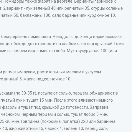
и. Помидоры также жарят на вертеле. Варианты гарниров к
. 2 вариант - лук зеленый 40 или репчатый 35, огурцы соленые
пчатый 50, баклажаны 100, сало баранье или курдючное 10,
, беспрерывно помешивая. Незадолго до конца варки всыпают
оводят блюдо до готовности на слабом огне под крышкой. Гоми
ми в горячем виде вместо хлеба. Мука кукурузная 100 (или
репчатым луком, растительным маслом и уксусом.
с винный 5, масло подсолнечное 10.
сками (по 30-35 г), посыпают солью, перцем, обжаривают в
чатый лук и тушат 15 мин. После этого вливают немного
ю фасоль и тушат под крышкой до готовности. Заправив
 чесноком, черным перцем и солью, тушат лобио 5 мин,
5-30 мин. Говядина (покромка, лопатка) 220 или баранина
 40, жир животный 15, чеснок 4, зелень 10, перец, соль.