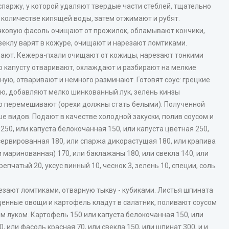
спаржу, у которой удаляют твердые части стеблей, тщательно
количестве кипящей воды, затем отжимают и рубят.
чковую фасоль очищают от прожилок, обламывают кончики,
веклу варят в кожуре, очищают и нарезают ломтиками.
вают. Кежера-пхали очищают от кожицы, нарезают тонкими
ю капусту отваривают, охлаждают и разбирают на мелкие
ую, отваривают и немного разминают. Готовят соус: грецкие
лью, добавляют мелко шинкованный лук, зелень кинзы
ьно перемешивают (орехи должны стать белыми). Полученной
 видов. Подают в качестве холодной закуски, полив соусом и
250, или капуста белокочанная 150, или капуста цветная 250,
сервированная 180, или спаржа дикорастущая 180, или крапива
и маринованная) 170, или баклажаны 180, или свекла 140, или
репчатый 20, уксус винный 10, чеснок 3, зелень 10, специи, соль.
езают ломтиками, отварную тыкву - кубиками. Листья шпината
енные овощи и картофель кладут в салатник, поливают соусом
 луком. Картофель 150 или капуста белокочанная 150, или
, или фасоль красная 70, или свекла 150, или шпинат 300, и и