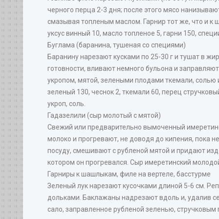
черного перца 2-3 дня; после этого мясо нанизыва
смазывая топленым маслом. Гарнир тот же, что и к ш
уксус винный 10, масло топленое 5, гарни 150, специи
Буглама (баранина, тушеная со специями)
Баранину нарезают кусками по 25-30 г и тушат в жи
готовности, вливают немного бульона и заправляют
укропом, мятой, зелеными плодами ткемали, солью и
зеленый 130, чеснок 2, ткемали 60, перец стручковый
укроп, соль.
Гадазелили (сыр молотый с мятой)
Свежий или предварительно вымоченный имеретинс
молоко и прогревают, не доводя до кипения, пока н
посуду, смешивают с рубленой мятой и придают из
котором он прогревался. Сыр имеретинский молодой 
Гарниры к шашлыкам, филе на вертеле, басстурме
Зеленый лук нарезают кусочками длиной 5-6 см. Р
дольками. Баклажаны надрезают вдоль и, удалив с
сало, заправленное рубленой зеленью, стручковым