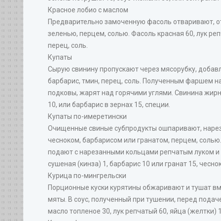
Красное лобио с маслом
Предварительно замоченную фасоль отваривают, о
зеленью, перцем, солью. Фасоль красная 60, лук реп
перец, соль.
Купаты
Сырую свинину пропускают через мясорубку, добавля
барбарис, тмин, перец, соль. Полученным фаршем н
подковы, жарят над горячими углями. Свинина жирная
10, или барбарис в зернах 15, специи.
Купаты по-имеретински
Очищенные свиные субпродукты ошпаривают, нарез
чесноком, барбарисом или гранатом, перцем, соль
подают с нарезанными кольцами репчатым луком и с
сушеная (кинза) 1, барбарис 10 или гранат 15, чеснок
Курица по-мингрельски
Порционные куски курятины обжаривают и тушат вм
мяты. В соус, полученный при тушении, перед подач
масло топленое 30, лук репчатый 60, яйца (желтки) 1