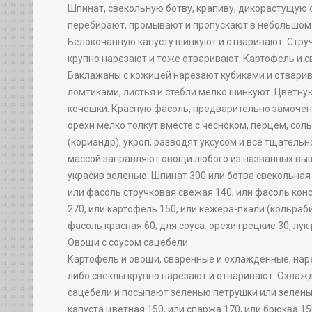
Шпинат, свекольную ботву, крапиву, дикорастущую 
перебирают, промывают и пропускают в небольшом 
Белокочанную капусту шинкуют и отваривают. Стру
крупно нарезают и тоже отваривают. Картофель и с
Баклажаны с кожицей нарезают кубиками и отвари
ломтиками, листья и стебли мелко шинкуют. Цветну
кочешки. Красную фасоль, предварительно замоченн
орехи мелко толкут вместе с чесноком, перцем, со
(кориандр), укроп, разводят уксусом и все тщател
массой заправляют овощи любого из названных выше
украсив зеленью. Шпинат 300 или ботва свекольная 
или фасоль стручковая свежая 140, или фасоль кон
270, или картофель 150, или кежера-пхали (кольраб
фасоль красная 60; для соуса: орехи грецкие 30, лук 
Овощи с соусом сацебели
Картофель и овощи, сваренные и охлажденные, нар
либо свеклы крупно нарезают и отваривают. Охлажд
сацебели и посыпают зеленью петрушки или зеленым
капуста цветная 150, или спаржа 170, или брюква 150