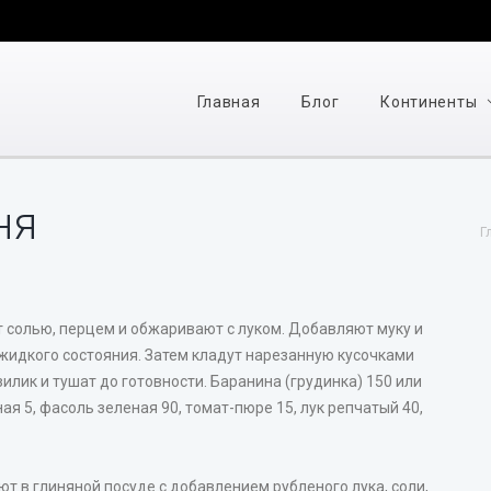
Главная
Блог
Континенты
ня
Г
 солью, перцем и обжаривают с луком. Добавляют муку и
жидкого состояния. Затем кладут нарезанную кусочками
зилик и тушат до готовности. Баранина (грудинка) 150 или
я 5, фасоль зеленая 90, томат-пюре 15, лук репчатый 40,
ют в глиняной посуде с добавлением рубленого лука, соли,