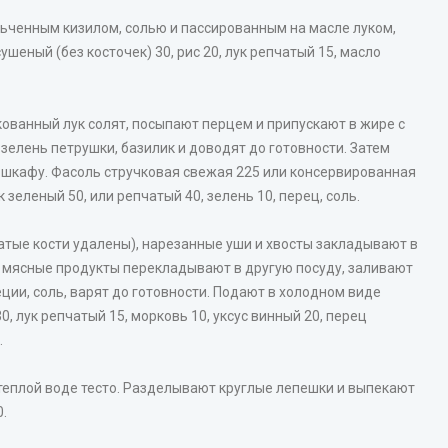
ьченным кизилом, солью и пассированным на масле луком,
ушеный (без косточек) 30, рис 20, лук репчатый 15, масло
ованный лук солят, посыпают перцем и припускают в жире с
зелень петрушки, базилик и доводят до готовности. Затем
шкафу. Фасоль стручковая свежая 225 или консервированная
к зеленый 50, или репчатый 40, зелень 10, перец, соль.
атые кости удалены), нарезанные уши и хвосты закладывают в
м мясные продукты перекладывают в другую посуду, заливают
ции, соль, варят до готовности. Подают в холодном виде
0, лук репчатый 15, морковь 10, уксус винный 20, перец
.
теплой воде тесто. Разделывают круглые лепешки и выпекают
.