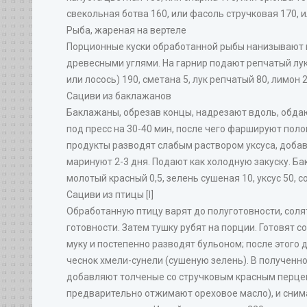
свекольная ботва 160, или фасоль стручковая 170, и
Рыба, жареная на вертеле
Порционные куски обработанной рыбы нанизывают н
древесными углями. На гарнир подают репчатый лук,
или лосось) 190, сметана 5, лук репчатый 80, лимон 2
Сациви из баклажанов
Баклажаны, обрезав концы, надрезают вдоль, обда
под пресс на 30-40 мин, после чего фаршируют пол
продукты разводят слабым раствором уксуса, доб
маринуют 2-3 дня. Подают как холодную закуску. Бак
молотый красный 0,5, зелень сушеная 10, уксус 50, с
Сациви из птицы [I]
Обработанную птицу варят до полуготовности, сол
готовности. Затем тушку рубят на порции. Готовят с
муку и постепенно разводят бульоном; после этого 
чеснок хмели-сунели (сушеную зелень). В полученно
добавляют толченые со стручковым красным перцем
предварительно отжимают ореховое масло), и снима