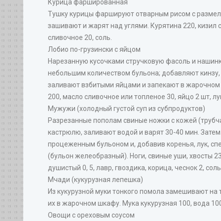
Курица фаршированная
Тушку курицы фаршируют отварным рисом с размел
зашивают и жарят над углями. Курятина 220, кизил с
сливочное 20, соль.
Лобио по-грузински с яйцом
Нарезанную кусочками стручковую фасоль и нашинк
небольшим количеством бульона; добавляют кинзу, 
заливают взбитыми яйцами и запекают в жарочном 
200, масло сливочное или топленое 30, яйцо 2 шт, лу
Мужужи (холодный густой суп из субпродуктов)
Разрезанные пополам свиные ножки с кожей (трубч
кастрюлю, заливают водой и варят 30-40 мин. Зате
процеженным бульоном и, добавив коренья, лук, спе
(бульон желеобразный). Ноги, свиные уши, хвосты 23
душистый 0, 5, лавр, гвоздика, корица, чеснок 2, соль
Мчади (кукурузная лепешка)
Из кукурузной муки тонкого помола замешивают на 
их в жарочном шкафу. Мука кукурузная 100, вода 100
Овощи с ореховым соусом