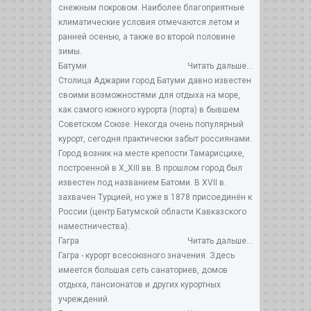
снежным покровом. Наиболее благоприятные
климатические условия отмечаются летом и
ранней осенью, а также во второй половине
зимы.
Батуми
Читать дальше...
Столица Аджарии город Батуми давно известен
своими возможностями для отдыха на море,
как самого южного курорта (порта) в бывшем
Советском Союзе. Некогда очень популярный
курорт, сегодня практически забыт россиянами.
Город возник на месте крепости Тамарисцихе,
построенной в X_XIII вв. В прошлом город был
известен под названием Батоми. В XVII в.
захвачен Турцией, но уже в 1878 присоединён к
России (центр Батумской области Кавказского
наместничества).
Гагра
Читать дальше...
Гагра - курорт всесоюзного значения. Здесь
имеется большая сеть санаториев, домов
отдыха, пансионатов и других курортных
учреждений.