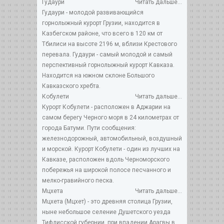
Гудаури
Читать дальше...
Гудаури - молодой развивающийся
горнолыжный курорт Грузии, находится в
Казбегском районе, что всего в 120 км от
Тбилиси на высоте 2196 м, вблизи Крестового
перевала. Гудаури - самый молодой и самый
перспективный горнолыжный курорт Кавказа.
Находится на южном склоне Большого
Кавказcкого хребта.
Кобулети
Читать дальше...
Курорт Кобулети - расположен в Аджарии на
самом берегу Черного моря в 24 километрах от
города Батуми. Пути сообщения:
железнодорожный, автомобильный, воздушный
и морской. Курорт Кобулети - один из лучших на
Кавказе, расположен вдоль Черноморского
побережья на широкой полосе песчанного и
мелко-гравийного песка.
Мцхета
Читать дальше...
Мцхета (Мцхет) - это древняя столица Грузии,
ныне небольшое селение Душетского уезда
Тифлисской губернии, при впадении Арагвы в