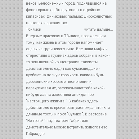
веков. Белоснежный город, поднявшийся на
фоне горных хребтов, утопает в стройных
кипарисах, финиковых пальмах широколистных
платанах и эвкалиптах.
Тбилиси
Читать дальше...
Впервые приезжая в Тбилиси, поражаешься
тому, как жизнь в этом городе напоминает
сцены из грузинского кино. Все наши мифы и
стереотипы о грузинах здесь собраны в какой-
то повышенной концентрации: таксисты
действительно ездят как сумасшедшие -
врубают на полную громкость какие-нибудь
деревенские хоровые песнопения и,
перекрикивая их, рассказывают тебе какой-
нибудь давно известный анекдот про
"настоящего джигита ". В кабаках здесь
действительно произносят умопомрачительно
длинные тосты и поют "Сулико ". В ресторане
"Не горюй " над театром Габриадзе
действительно можно встретить живого Резо
Габриадзе…