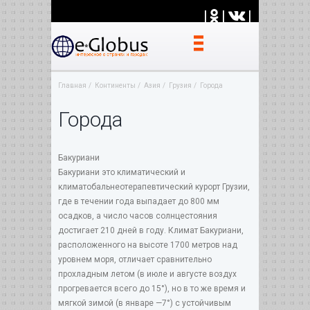
|
|
|
Главная
Континенты
Азия
Грузия
Города
Города
Бакуриани
Бакуриани это климатический и
климатобальнеотерапевтический курорт Грузии,
где в течении года выпадает до 800 мм
осадков, а число часов солнцестояния
достигает 210 дней в году. Климат Бакуриани,
расположенного на высоте 1700 метров над
уровнем моря, отличает сравнительно
прохладным летом (в июле и августе воздух
прогревается всего до 15°), но в то же время и
мягкой зимой (в январе —7°) с устойчивым