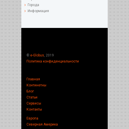
Города
Информация
©
e-Globus
, 2019
Политика конфиденциальности
Главная
Континетны
Блог
Статьи
Сервисы
Контакты
Европа
Северная Америка