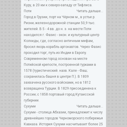
Куру, в 20 км к северо-западу от Тифлиса.
Поти
Читать дальше...
Город в Грузии, порт на Чёрном м., в устье р.
Риони; железнодорожной станции 50,9 тыс.
жителей. В 5 - 4 вв. до н. э. на месте Поти
находился г. Фазис - экон. и культурный центр
Колхиды, где, согласно античным мифам,
бросил якорь корабль аргонавтов. Через Фазис
проходил торг, путь из Индии в Европу.
Современном город основан на месте
Потийской крепости, построенной турками в
1578 (туристический. назв. Кале - Фаш;
сохранилась башня в центре П.). В 1809
захвачена русского войсками, но в 1812
возвращена Турции. В 1829 присоединена к
России; с 1858 портовый город Кутаисской
губернии.
Сухуми
Читать дальше...
Сухуми - столица Абхазии, принадлежит к числу
древнейших городов Черноморского побережья
Кавказа. История Сухуми насчитывает более 25