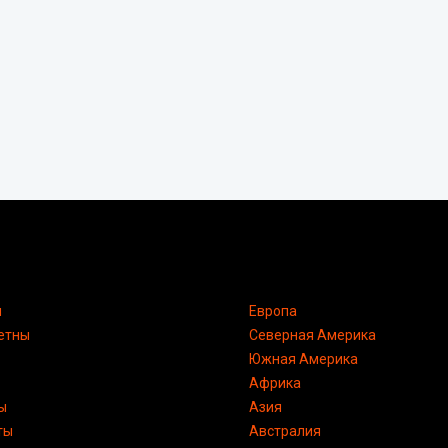
я
Европа
етны
Северная Америка
Южная Америка
Африка
ы
Азия
ты
Австралия