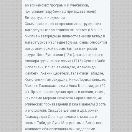
американских программ и учебников,
приглашает зарубежных преподавателей).
Литература и искусство.
Самые ранние из сохранившихся грузинских
литературных памятников относятся к 5 в. н.э.
Многие незаурядные личности внесли вклад в
литературное наследие Грузии. К ним относятся
автор эпической поэмы Витязь в тигровой
шкуре Шота Руставели (12 в.); автор толкового
словаря грузинского языка (1716) Сулхан-Саба
Орбелиани; Илья Чавчавадзе, Александр
Казбеги, Акакий Церетели, Галактион Табидзе,
Константин Гамсахурдиа, Нико Лордкипанидзе,
Михаил Джавахишвили и Анна Каландадзе (20
в.). Яркие произведения прозы и поэзии, такие,
как поэма Мерани Николоза Бараташвили, 40
эпических произведений Важа Пшавелы (Гость
и его хозяин, Свадьба щеголя и др.), роман
Гамсахурдиа Десница великого мастера и
поэмы Табидзе Луна Мтацминды и Ветер веет
являются общепризнанными шедеврами.