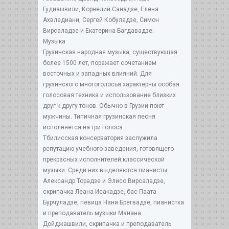
Гудиашвили, Корнелий Санадзе, Елена
Ахвледиани, Сергей Кобуладзе, Симон
Вирсаладзе и Екатерина Багдавадзе.
Музыка
Грузинская народная музыка, существующая
более 1500 лет, поражает сочетанием
восточных и западных влияний. Для
грузинского многоголосья характерны особая
голосовая техника и использование близких
друг к другу тонов. Обычно в Грузии поют
мужчины. Типичная грузинская песня
исполняется на три голоса.
Тбилисская консерватория заслужила
репутацию учебного заведения, готовящего
прекрасных исполнителей классической
музыки. Среди них выделяются пианисты
Александр Торадзе и Элисо Вирсаладзе,
скрипачка Леана Исакадзе, бас Паата
Бурчуладзе, певица Нани Брегвадзе, пианистка
и преподаватель музыки Манана
Дойджашвили, скрипачка и преподаватель