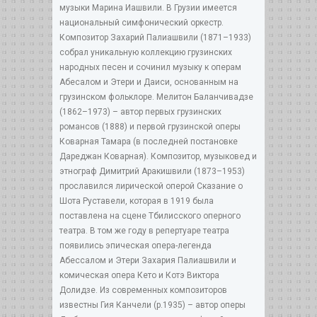
музыки Марина Иашвили. В Грузии имеется
национальный симфонический оркестр.
Композитор Захарий Палиашвили (1871–1933)
собрал уникальную коллекцию грузинских
народных песен и сочинил музыку к операм
Абесалом и Этери и Даиси, основанным на
грузинском фольклоре. Мелитон Баланчивадзе
(1862–1973) – автор первых грузинских
романсов (1888) и первой грузинской оперы
Коварная Тамара (в последней постановке
Дареджан Коварная). Композитор, музыковед и
этнограф Димитрий Аракишвили (1873–1953)
прославился лирической оперой Сказание о
Шота Руставели, которая в 1919 была
поставлена на сцене Тбилисского оперного
театра. В том же году в репертуаре театра
появились эпическая опера-легенда
Абессалом и Этери Захария Палиашвили и
комическая опера Кето и Котэ Виктора
Долидзе. Из современных композиторов
известны Гия Канчели (р.1935) – автор оперы