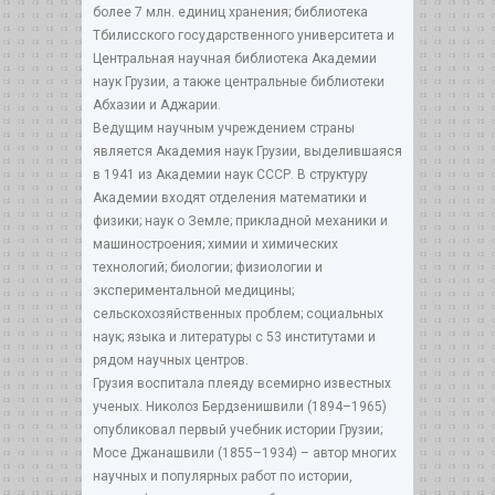
более 7 млн. единиц хранения; библиотека
Тбилисского государственного университета и
Центральная научная библиотека Академии
наук Грузии, а также центральные библиотеки
Абхазии и Аджарии.
Ведущим научным учреждением страны
является Академия наук Грузии, выделившаяся
в 1941 из Академии наук СССР. В структуру
Академии входят отделения математики и
физики; наук о Земле; прикладной механики и
машиностроения; химии и химических
технологий; биологии; физиологии и
экспериментальной медицины;
сельскохозяйственных проблем; социальных
наук; языка и литературы с 53 институтами и
рядом научных центров.
Грузия воспитала плеяду всемирно известных
ученых. Николоз Бердзенишвили (1894–1965)
опубликовал первый учебник истории Грузии;
Мосе Джанашвили (1855–1934) – автор многих
научных и популярных работ по истории,