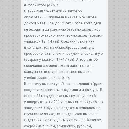
школах этого района.
В 1997 был принят новый закон об
образовании. Обучение в начальной школе
длится 6 лет – с 6 до 12 лет. После этого дети
переходят в двухлетнюю базовую школу либо
профессионально-техническую школу (возраст
учащихся 12–14 лет). Средняя трехлетняя
школа делится на общеобразовательную,
профессионально-техническую и специальную
(возраст учащихся 14–17 лет). Аттестаты об
окончании средней школы дают право на
конкурсное поступление во все высшие
учебные заведения страны.
В систему высших учебных заведений в Грузии
входят университеты, академии и институты. В
стране 26 государственных вузов (из них 8
университетов) и 209 частных высших учебных
заведений. Обучение ведется в основном на
грузинском языке, но в ряде вузов имеются
отделения, где студенты учатся на абхазском,
азербайджанском, армянском, русском,