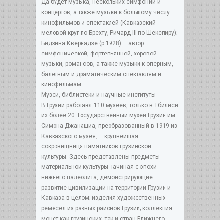
Да будет музыка, нескольких симфоний и
концертов, а также музыки к большому числу
кинофильмов и спектаклей (Кавказский
меловой круг по Брехту, Ричард III по Шекспиру);
Бидзина Квернадзе (р.1928) – автор
симфонической, фортепьянной, хоровой
музыки, романсов, а также музыки к оперным,
балетным и драматическим спектаклям и
кинофильмам.
Музеи, библиотеки и научные институты
В Грузии работают 110 музеев, только в Тбилиси
их более 20. Государственный музей Грузии им.
Симона Джанашиа, преобразованный в 1919 из
Кавказского музея, – крупнейшая
сокровищница памятников грузинской
культуры. Здесь представлены предметы
материальной культуры начиная с эпохи
нижнего палеолита, демонстрирующие
развитие цивилизации на территории Грузии и
Кавказа в целом; изделия художественных
ремесел из разных районов Грузии; коллекция
монет как грузинских, так и стран Ближнего