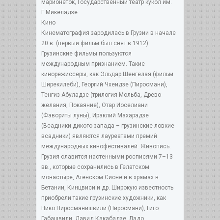
марионеток, Государственный театр кукол им.
Г.Микеладзе.
Кино
Кинематография зародилась в Грузии в начале
20 в. (первый фильм был снят в 1912).
Грузинские фильмы пользуются
международным признанием. Такие
кинорежиссеры, как Эльдар Шенгелая (фильм
Ширекилеби), Георгий Чхеидзе (Пиросмани),
Тенгиз Абуладзе (трилогия Мольба, Древо
желания, Покаяние), Отар Иоселиани
(Фавориты луны), Ираклий Махарадзе
(Всадники дикого запада – грузинские ловкие
всадники) являются лауреатами премий
международных кинофестивалей. Живопись.
Грузия славится настенными росписями 7–13
вв., которые сохранились в Гелатском
монастыре, Атенском Сионе и в храмах в
Бетании, Кинцвиси и др. Широкую известность
приобрели такие грузинские художники, как
Нико Пиросманишвили (Пиросмани), Гиго
Габашвили, Давид Какабадзе, Ладо