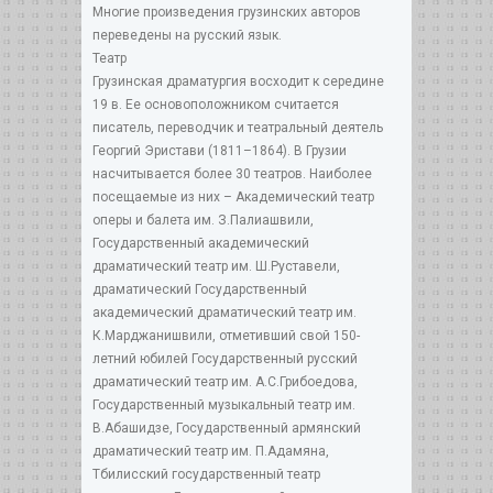
Многие произведения грузинских авторов
переведены на русский язык.
Театр
Грузинская драматургия восходит к середине
19 в. Ее основоположником считается
писатель, переводчик и театральный деятель
Георгий Эристави (1811–1864). В Грузии
насчитывается более 30 театров. Наиболее
посещаемые из них – Академический театр
оперы и балета им. З.Палиашвили,
Государственный академический
драматический театр им. Ш.Руставели,
драматический Государственный
академический драматический театр им.
К.Марджанишвили, отметивший свой 150-
летний юбилей Государственный русский
драматический театр им. А.С.Грибоедова,
Государственный музыкальный театр им.
В.Абашидзе, Государственный армянский
драматический театр им. П.Адамяна,
Тбилисский государственный театр