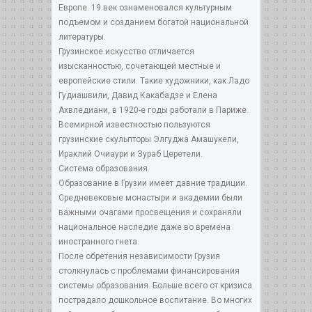
Европе. 19 век ознаменовался культурным
подъемом и созданием богатой национальной
литературы.
Грузинское искусство отличается
изысканностью, сочетающей местные и
европейские стили. Такие художники, как Ладо
Гудиашвили, Давид Какабадзе и Елена
Ахвледиани, в 1920-е годы работали в Париже.
Всемирной известностью пользуются
грузинские скульпторы Элгуджа Амашукели,
Ираклий Очиаури и Зураб Церетели.
Система образования.
Образование в Грузии имеет давние традиции.
Средневековые монастыри и академии были
важными очагами просвещения и сохраняли
национальное наследие даже во времена
иностранного гнета.
После обретения независимости Грузия
столкнулась с проблемами финансирования
системы образования. Больше всего от кризиса
пострадало дошкольное воспитание. Во многих