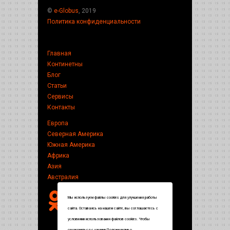
©
e-Globus
, 2019
Политика конфиденциальности
Главная
Континетны
Блог
Статьи
Сервисы
Контакты
Европа
Северная Америка
Южная Америка
Африка
Азия
Австралия
Мы используем файлы cookies для улучшения работы
сайта. Оставаясь на нашем сайте, вы соглашаетесь с
условиями использования файлов cookies. Чтобы