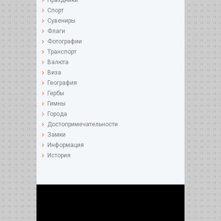
Спорт
Сувениры
Флаги
Фотографии
Tранспорт
Валюта
Виза
География
Гербы
Гимны
Города
Достопримечательности
Замки
Информация
История