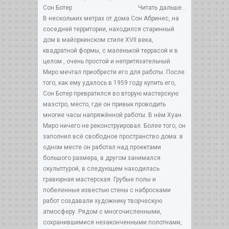
Сон Ботер
Читать дальше...
В нескольких метрах от дома Сон Абринес, на
соседней территории, находился старинный
дом в майоркинском стиле XVII века,
квадратной формы, с маленькой террасой и в
целом , очень простой и непритязательный.
Миро мечтал приобрести его для работы. После
того, как ему удалось в 1959 году купить его,
Сон Ботер превратился во вторую мастерскую
маэстро, место, где он привык проводить
многие часы напряжённой работы. В нём Хуан
Миро ничего не реконструировал. Более того, он
заполнил всё свободное пространство дома: в
одном месте он работал над проектами
большого размера, в другом занимался
скульптурой, в следующем находилась
гравюрная мастерская. Грубые полы и
побеленные известью стены с набросками
работ создавали художнику творческую
атмосферу. Рядом с многочисленными,
сохранившимися незаконченными полотнами,