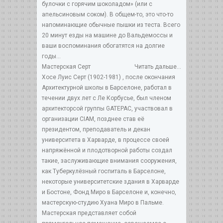
булочки с горячим шоколадом» (или с
апельсиновым соком). В общем-то, это что-то
напоминающие обычные пышки из теста. Всего
20 минут езды на машине до Вальдемоссы и
ваши воспоминания обогатятся на долгие
годы...
Мастерская Серт
Читать дальше...
Хосе Луис Серт (1902-1981) , после окончания
Архитектурной школы в Барселоне, работал в
течении двух лет с Ле Корбусье, был членом
архитекторсой группы GATEPAC, участвовал в
организации СIАМ, позднее став её
президентом, преподаватель и декан
университета в Харварде, в процессе своей
напряжённой и плодотворной работы создал
такие, заслуживающие внимания сооружения,
как Туберкулёзный госпиталь в Барселоне,
некоторые университетские здания в Харварде
и Бостоне, Фонд Миро в Барселоне и, конечно,
мастерскую-студию Хуана Миро в Пальме.
Мастерская представляет собой