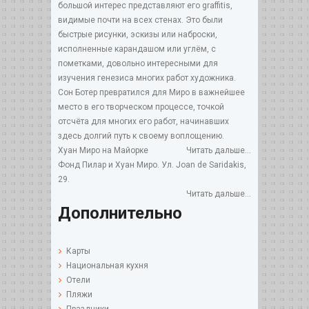
большой интерес представляют его graffitis,
видимые почти на всех стенах. Это были
быстрые рисунки, эскизы или наброски,
исполненные карандашом или углём, с
пометками, довольно интересными для
изучения генезиса многих работ художника.
Сон Ботер превратился для Миро в важнейшее
место в его творческом процессе, точкой
отсчёта для многих его работ, начинавших
здесь долгий путь к своему воплощению.
Хуан Миро на Майорке
Читать дальше...
Фонд Пилар и Хуан Миро. Ул. Joan de Saridakis,
29.
Читать дальше...
Дополнительно
Карты
Национальная кухня
Отели
Пляжи
Праздники