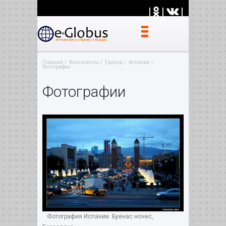
|
|
|
Главная
Континенты
Европа
Испания
Фотографии
Фотографии
Фотография Испании. Буенас ночес,