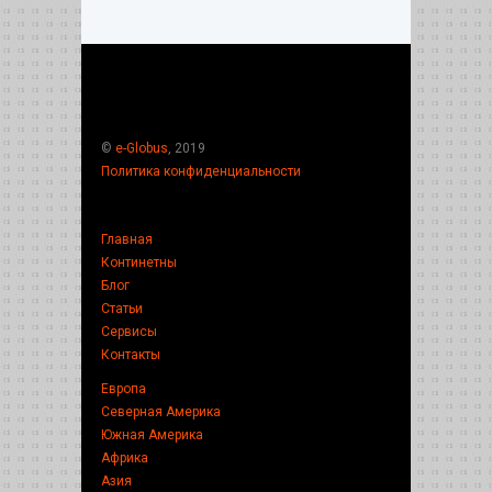
©
e-Globus
, 2019
Политика конфиденциальности
Главная
Континетны
Блог
Статьи
Сервисы
Контакты
Европа
Северная Америка
Южная Америка
Африка
Азия