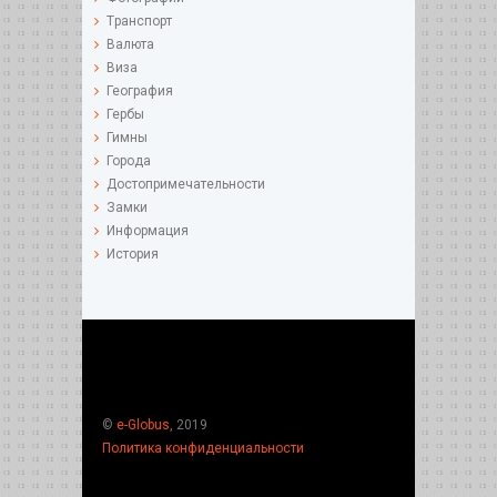
Tранспорт
Валюта
Виза
География
Гербы
Гимны
Города
Достопримечательности
Замки
Информация
История
©
e-Globus
, 2019
Политика конфиденциальности