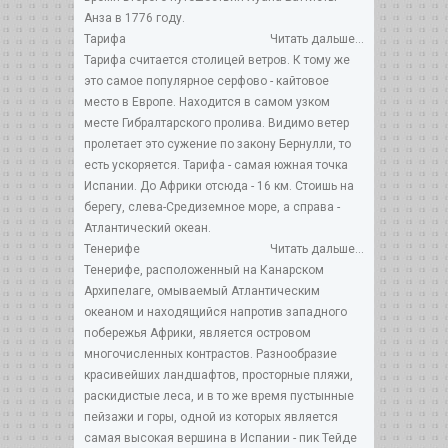
Анза в 1776 году.
Тарифа
Читать дальше...
Тарифа считается столицей ветров. К тому же
это самое популярное серфово - кайтовое
место в Европе. Находится в самом узком
месте Гибралтарского пролива. Видимо ветер
пролетает это сужение по закону Бернулли, то
есть ускоряется. Тарифа - самая южная точка
Испании. До Африки отсюда - 16 км. Стоишь на
берегу, слева-Средиземное море, а справа -
Атлантический океан.
Тенерифе
Читать дальше...
Тенерифе, расположенный на Канарском
Архипелаге, омываемый Атлантическим
океаном и находящийся напротив западного
побережья Африки, является островом
многочисленных контрастов. Разнообразие
красивейших ландшафтов, просторные пляжи,
раскидистые леса, и в то же время пустынные
пейзажи и горы, одной из которых является
самая высокая вершина в Испании - пик Тейде