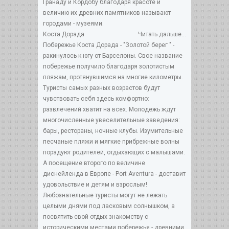
Гранаду и Кордобу благодаря красоте и
величию их древних памятников называют
городами - музеями.
Коста Дорада
Читать дальше...
Побережье Коста Дорада - "Золотой берег " -
ракинулось к югу от Барселоны. Свое название
побережье получило благодаря золотистым
пляжам, протянувшимся на многие километры.
Туристы самых разных возрастов будут
чувствовать себя здесь комфортно:
развлечений хватит на всех. Молодежь ждут
многочисленные увеселительные заведения:
бары, рестораны, ночные клубы. Изумительные
песчаные пляжи и мягкие прибрежные волны
порадуют родителей, отдыхающих с малышами.
А посещение второго по величине
диснейленда в Европе - Port Aventura - доставит
удовольствие и детям и взрослым!
Любознательные туристы могут не лежать
целыми днями под ласковым солнышком, а
посвятить свой отдых знакомству с
историческими местами побережья - древними