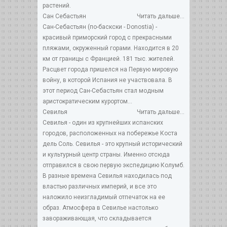
растений.
Сан Себастьян
Читать дальше...
Сан-Себастьян (по-баскски - Donostia) -
красивый приморский город с прекрасными
пляжами, окруженный горами. Находится в 20
км от границы с Францией. 181 тыс. жителей.
Расцвет города пришелся на Первую мировую
войну, в которой Испания не участвовала. В
этот период Сан-Себастьян стал модным
аристократическим курортом...
Севилья
Читать дальше...
Севилья - один из крупнейших испанских
городов, расположенных на побережье Коста
дель Соль. Севилья - это крупный исторический
и культурный центр страны. Именно отсюда
отправился в свою первую экспедицию Колумб.
В разные времена Севилья находилась под
властью различных империй, и все это
наложило неизгладимый отпечаток на ее
образ. Атмосфера в Севилье настолько
завораживающая, что складывается