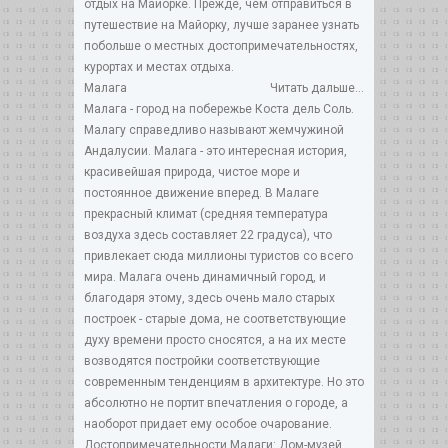
отдых на Майорке. Прежде, чем отправиться в
путешествие на Майорку, лучше заранее узнать
побольше о местных достопримечательностях,
курортах и местах отдыха.
Малага
Читать дальше...
Малага - город на побережье Коста дель Соль.
Малагу справедливо называют жемчужиной
Андалусии. Малага - это интересная история,
красивейшая природа, чистое море и
постоянное движение вперед. В Малаге
прекрасный климат (средняя температура
воздуха здесь составляет 22 градуса), что
привлекает сюда миллионы туристов со всего
мира. Малага очень динамичный город, и
благодаря этому, здесь очень мало старых
построек - старые дома, не соответствующие
духу времени просто сносятся, а на их месте
возводятся постройки соответствующие
современным тенденциям в архитектуре. Но это
абсолютно не портит впечатления о городе, а
наоборот придает ему особое очарование.
Достопримечательности Малаги: Дом-музей