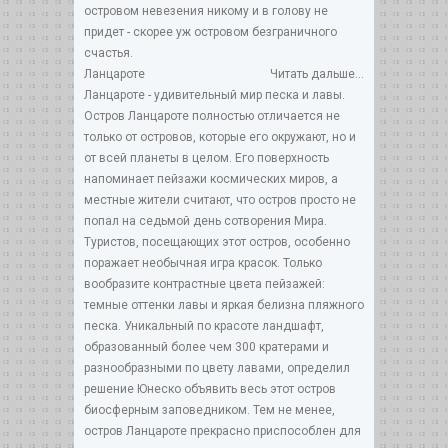
островом невезения никому и в голову не
придет - скорее уж островом безграничного
счастья.
Ланцароте
Читать дальше...
Ланцароте - удивительный мир песка и лавы.
Остров Ланцароте полностью отличается не
только от островов, которые его окружают, но и
от всей планеты в целом. Его поверхность
напоминает пейзажи космических миров, а
местные жители считают, что остров просто не
попал на седьмой день сотворения Мира.
Туристов, посещающих этот остров, особенно
поражает необычная игра красок. Только
вообразите контрастные цвета пейзажей:
темные оттенки лавы и яркая белизна пляжного
песка. Уникальный по красоте ландшафт,
образованный более чем 300 кратерами и
разнообразными по цвету лавами, определил
решение Юнеско объявить весь этот остров
биосферным заповедником. Тем не менее,
остров Ланцароте прекрасно приспособлен для