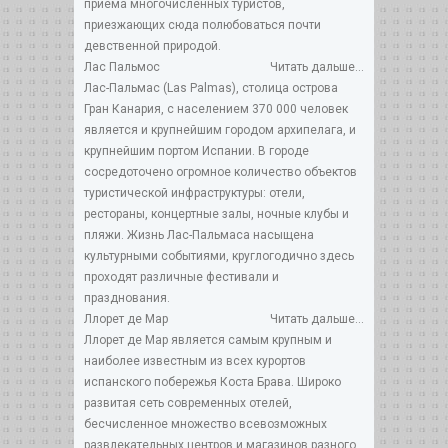
приема многочисленных туристов,
приезжающих сюда полюбоваться почти
девственной природой.
Лас Пальмос
Читать дальше...
Лас-Пальмас (Las Palmas), столица острова
Гран Канария, с населением 370 000 человек
является и крупнейшим городом архипелага, и
крупнейшим портом Испании. В городе
сосредоточено огромное количество объектов
туристической инфраструктуры: отели,
рестораны, концертные залы, ночные клубы и
пляжи. Жизнь Лас-Пальмаса насыщена
культурными событиями, круглогодично здесь
проходят различные фестивали и
празднования.
Ллорет де Мар
Читать дальше...
Ллорет де Мар является самым крупным и
наиболее известным из всех курортов
испанского побережья Коста Брава. Широко
развитая сеть современных отелей,
бесчисленное множество всевозможных
развлекательных центров и магазинов разного