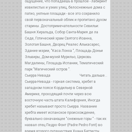
ощущение, что попадаешь в прошлое - лабиринт
извилистых и узких улиц, белоснежные дома с
патио, уютные площади - все это сохранило
свой первоначальный облик и пропитано духом
старины. Достопримечательности Севильи:
Башня Хиральда, Собор Санта-Мария де ла
Седе, Готический храм Святого Иоанна,
Золотая Башня, Дворец Реалес Алькасарес,
Здание мэрии, "Каса Лонха ", Площадь Доньи
Эльвиры, Дом-музей Мурильо, Церковь
Магдалины, Площадь Испании, Тематический
парк "Магический остров ".
Сьерра Невада
Читать дальше...
Сьерра-Невада - горная система, хребет в
западном поясе Кордильер в Северной
Америке, проходящий почти через всю
восточную часть штата Калифорния, Иногда
хребет называют просто Сьерра. Название
хребта имеет испанское происхождение,
буквально означающее "снежные горы " - так их
назвал отец Педро Фонт (Padre Pedro Font) во
время второго путешествия Хуана Баттисты