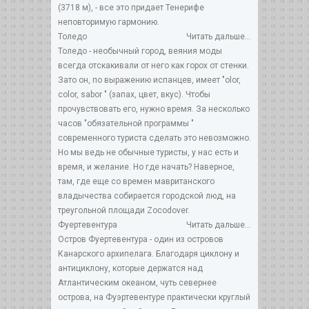
(3718 м), - все это придает Тенерифе
неповторимую гармонию.
Толедо
Читать дальше...
Толедо - необычный город, веяния моды
всегда отскакивали от него как горох от стенки.
Зато он, по выражению испанцев, имеет "olor,
color, sabor " (запах, цвет, вкус). Чтобы
прочувствовать его, нужно время. За несколько
часов "обязательной программы "
современного туриста сделать это невозможно.
Но мы ведь не обычные туристы, у нас есть и
время, и желание. Но где начать? Наверное,
там, где еще со времен мавританского
владычества собирается городской люд, на
треугольной площади Zocodover.
Фуертевентура
Читать дальше...
Остров Фуертевентура - один из островов
Канарского архипелага. Благодаря циклону и
антициклону, которые держатся над
Атлантическим океаном, чуть севернее
острова, на Фуэртевентуре практически круглый