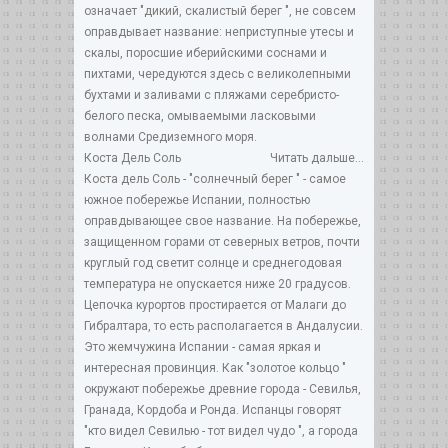
означает "дикий, скалистый берег ", не совсем
оправдывает название: неприступные утесы и
скалы, поросшие иберийскими соснами и
пихтами, чередуются здесь с великолепными
бухтами и заливами с пляжами серебристо-
белого песка, омываемыми ласковыми
волнами Средиземного моря.
Коста Дель Соль
Читать дальше...
Коста дель Соль - "солнечный берег " - самое
южное побережье Испании, полностью
оправдывающее свое название. На побережье,
защищенном горами от северных ветров, почти
круглый год светит солнце и среднегодовая
температура не опускается ниже 20 градусов.
Цепочка курортов простирается от Малаги до
Гибралтара, то есть располагается в Андалусии.
Это жемчужина Испании - самая яркая и
интересная провинция. Как "золотое кольцо "
окружают побережье древние города - Севилья,
Гранада, Кордоба и Ронда. Испанцы говорят
"кто видел Севилью - тот видел чудо ", а города