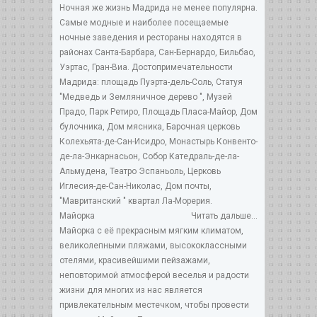
Ночная же жизнь Мадрида не менее популярна.
Самые модные и наиболее посещаемые
ночные заведения и рестораны находятся в
районах Санта-Барбара, Сан-Бернардо, Бильбао,
Уэртас, Гран-Виа. Достопримечательности
Мадрида: площадь Пуэрта-дель-Соль, Статуя
"Медведь и Земляничное дерево ", Музей
Прадо, Парк Ретиро, Площадь Пласа-Майор, Дом
булочника, Дом мясника, Барочная церковь
Колехьята-де-Сан-Исидро, Монастырь Конвенто-
де-ла-Энкарнасьон, Собор Катедраль-де-ла-
Альмудена, Театро Эспаньоль, Церковь
Иглесия-де-Сан-Николас, Дом почты,
"Мавританский " квартал Ла-Морерия.
Майорка
Читать дальше...
Майорка с её прекрасным мягким климатом,
великолепными пляжами, высококлассными
отелями, красивейшими пейзажами,
неповторимой атмосферой веселья и радости
жизни для многих из нас является
привлекательным местечком, чтобы провести