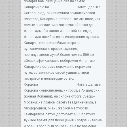
подарят вам ощущение рая на земле.
Канарские о-ва
Читать дальше...
Согласно одной ненаучной романтической
гипотезе, Канарские острова - не что иное, как
самые высокие пики затонувшей некогда
Атлантиды. Согласно известной легенде,
Атлантида погибла из-за извержения вулкана.
Канары - живописнейшие острова
вулканического происхождения,
протянувшиеся дугой более чем на 500 км
вблизи африканского побережья Атлантики.
Канарские острова неизменно поражают
путешественников своей удивительной
пестротой и неповторимостью.
Кордова
Читать дальше...
Кордова - живописнейший город в Андалусии
(южная Испания), на склоне отрога Сьерры-
Морены, на правом берегу Гвадалквивира, в
плодородной, очень жаркой местности.
Температура летом достигает 40С, поэтому
лучшее время для посещения Кордовы - весна
и осень.Город был основан еще во времена