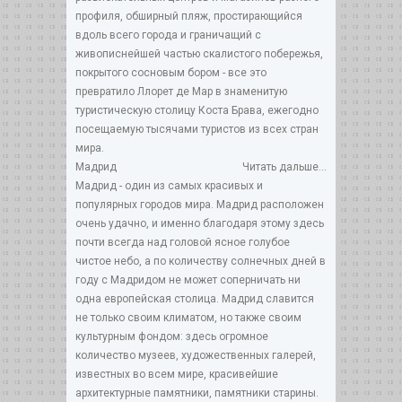
профиля, обширный пляж, простирающийся
вдоль всего города и граничащий с
живописнейшей частью скалистого побережья,
покрытого сосновым бором - все это
превратило Ллорет де Мар в знаменитую
туристическую столицу Коста Брава, ежегодно
посещаемую тысячами туристов из всех стран
мира.
Мадрид
Читать дальше...
Мадрид - один из самых красивых и
популярных городов мира. Мадрид расположен
очень удачно, и именно благодаря этому здесь
почти всегда над головой ясное голубое
чистое небо, а по количеству солнечных дней в
году с Мадридом не может соперничать ни
одна европейская столица. Мадрид славится
не только своим климатом, но также своим
культурным фондом: здесь огромное
количество музеев, художественных галерей,
известных во всем мире, красивейшие
архитектурные памятники, памятники старины.