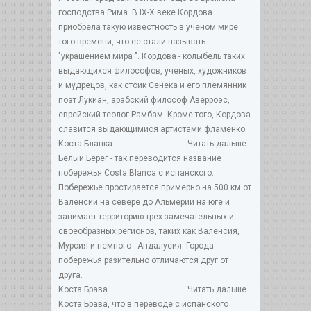
господства Рима. В IX-X веке Кордова
приобрела такую известность в ученом мире
того времени, что ее стали называть
"украшением мира ". Кордова - колыбель таких
выдающихся философов, ученых, художников
и мудрецов, как стоик Сенека и его племянник
поэт Лукиан, арабский философ Аверроэс,
еврейский теолог Рамбам. Кроме того, Кордова
славится выдающимися артистами фламенко.
Коста Бланка
Читать дальше...
Белый Берег - так переводится название
побережья Costa Blanca с испанского.
Побережье простирается примерно на 500 км от
Валенсии на севере до Альмерии на юге и
занимает территорию трех замечательных и
своеобразных регионов, таких как Валенсия,
Мурсия и немного - Андалусия. Города
побережья разительно отличаются друг от
друга.
Коста Брава
Читать дальше...
Коста Брава, что в переводе с испанского