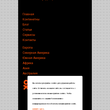
Главная
Континетны
Блог
Статьи
Сервисы
Контакты
Европа
Северная Америка
Южная Америка
Африка
Азия
Австралия
Мы используем файлы cookies для улучшения работы
сайта. Оставаясь на нашем сайте, вы соглашаетесь с
условиями использования файлов cookies. Чтобы
ознакомиться с нашими Положениями о
конфиденциальности и об использовании файлов cookie,
нажмите здесь
.