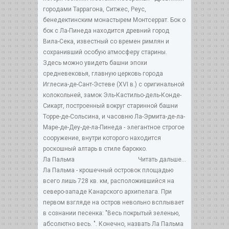
городами Таррагона, Ситжес, Реус,
бенедектинским монастырем Монтсеррат. Бок о
бок с Ла-Пинеда находится древний город
Вила-Сека, известный со времен римлян и
сохранивший особую атмосферу старины.
Здесь можно увидеть башни эпохи
средневековья, главную церковь города
Иглесиа-де-Сант-Эстеве (XVI в.) с оригинальной
колокольней, замок Эль-Кастильо-дель-Конде-
Сикарт, построенный вокруг старинной башни
Торре-де-Сольсина, и часовню Ла-Эрмита-де-ла-
Маре-де-Деу-де-ла-Пинеда - элегантное строгое
сооружение, внутри которого находится
роскошный алтарь в стиле барокко.
Ла Пальма
Читать дальше...
Ла Пальма - крошечный островок площадью
всего лишь 728 кв. км, расположившийся на
северо-западе Канарского архипелага. При
первом взгляде на остров невольно всплывает
в сознании песенка: "Весь покрытый зеленью,
абсолютно весь. ". Конечно, назвать Ла Пальма