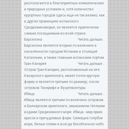
располагается в благоприятных климатических
и природных условиях и, хотя количество
курортных городов здесь еще не так велико, как
в других провинциях испанского
Средиземноморья, он является практически
самым посещаемым во всей стране.
Барселона
Читать дальше...
Барселона является вторым по величине и
населённости городом Испании и столицей
Каталонии, а также главным испанским портом.
Гран Канария
Читать дальше...
Остров Гран-Канария, расположенный на юге
Канарского архипелага, имеет почти круглую
форму и является третьим по размеру, после
островов Тенерифе и Фуэртевентуры.
Ибица
Читать дальше...
Ибица является третьим по величине островом
в Балеарском архипелаге, омываемом тёплыми
водами Средиземного моря. Ибица - мир ярких
красок и причудливых форм. Сияющее голубое
море, белые пляжи и всегда безоблачное небо