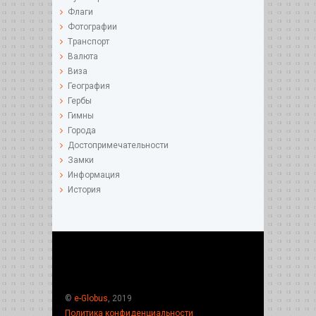
Флаги
Фотографии
Tранспорт
Валюта
Виза
География
Гербы
Гимны
Города
Достопримечательности
Замки
Информация
История
©
e-Globus
, 2019
Политика конфиденциальности