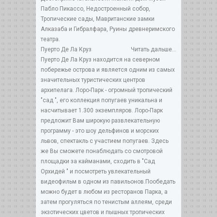
Пабло Пикассо, Недостроенный собор,
Тропические сады, Мавританские замки
Алказаба и Гибралфара, Руины древнеримского
театра.
Пуерто Де Ла Круз
Читать дальше...
Пуерто Де Ла Круз находится на северном
побережье острова и является одним из самых
значительных туристических центров
архипелага. Лоро-Парк - огромный тропический
"сад ", его коллекция попугаев уникальна и
насчитывает 1.300 экземпляров. Лоро-Парк
предложит Вам широкую развлекательную
программу - это шоу дельфинов и морских
львов, спектакль с участием попугаев. Здесь
же Вы сможете понаблюдать со смотровой
площадки за кайманами, сходить в "Сад
Орхидей " и посмотреть увлекательный
видеофильм в одном из павильонов.Пообедать
можно будет в любом из ресторанов Парка, а
затем прогуляться по тенистым аллеям, среди
экзотических цветов и пышных тропических